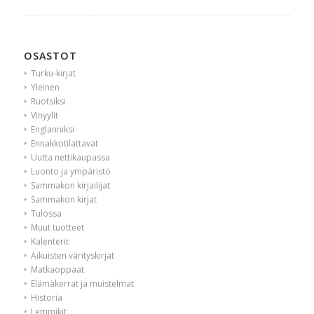
OSASTOT
Turku-kirjat
Yleinen
Ruotsiksi
Vinyylit
Englanniksi
Ennakkotilattavat
Uutta nettikaupassa
Luonto ja ympäristö
Sammakon kirjailijat
Sammakon kirjat
Tulossa
Muut tuotteet
Kalenterit
Aikuisten värityskirjat
Matkaoppaat
Elämäkerrat ja muistelmat
Historia
Lemmikit