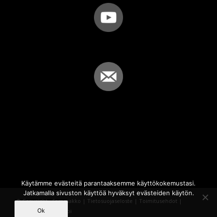
Käytämme evästeitä parantaaksemme käyttökokemustasi.
Jatkamalla sivuston käyttöä hyväksyt evästeiden käytön.
© Copyright - Sammakko |
Tietosuojaseloste
|
Toimitusehdot
|
Ok
Powered by
iQWebbi