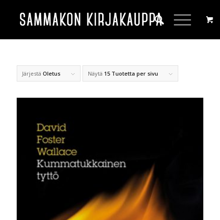
Järjestä
Oletus
Näytä
15 Tuotetta per sivu