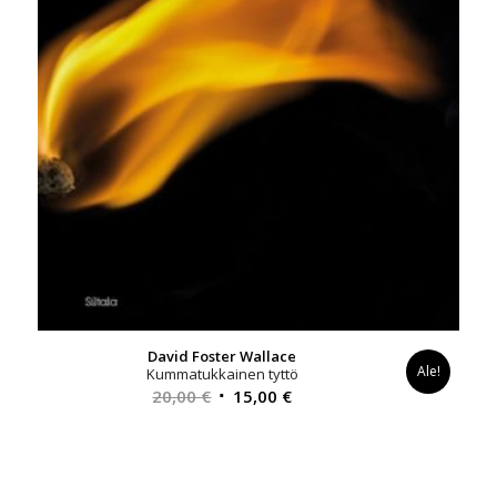
David Foster Wallace
Ale!
Kummatukkainen tyttö
Alkuperäinen
Nykyinen
20,00
€
15,00
€
hinta
hinta
oli:
on:
20,00 €.
15,00 €.