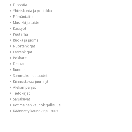
Filosofia
Yhteiskunta ja politiikka
Elämäntaito
Musiikki ja taide
Käsityöt
Puutarha
Ruoka ja juoma
Nuortenkirjat
Lastenkirjat
Pokkarit
Dekkarit
Runous
Sammakon uutuudet
Kiinnostavaa juuri nyt
Alekampanjat
Tietokirjat
Sarjakuvat
Kotimainen kaunokirjallisuus
Käännetty kaunokirjallisuus