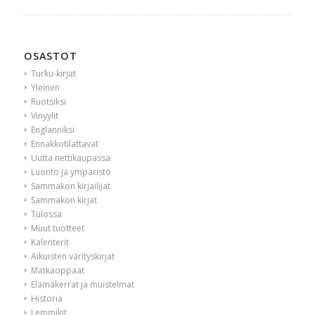
OSASTOT
Turku-kirjat
Yleinen
Ruotsiksi
Vinyylit
Englanniksi
Ennakkotilattavat
Uutta nettikaupassa
Luonto ja ympäristö
Sammakon kirjailijat
Sammakon kirjat
Tulossa
Muut tuotteet
Kalenterit
Aikuisten värityskirjat
Matkaoppaat
Elämäkerrat ja muistelmat
Historia
Lemmikit