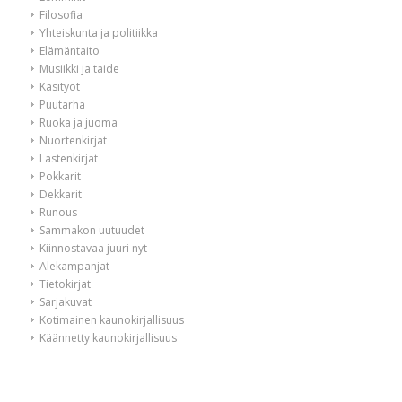
Filosofia
Yhteiskunta ja politiikka
Elämäntaito
Musiikki ja taide
Käsityöt
Puutarha
Ruoka ja juoma
Nuortenkirjat
Lastenkirjat
Pokkarit
Dekkarit
Runous
Sammakon uutuudet
Kiinnostavaa juuri nyt
Alekampanjat
Tietokirjat
Sarjakuvat
Kotimainen kaunokirjallisuus
Käännetty kaunokirjallisuus