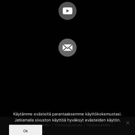
Käytämme evästeitä parantaaksemme käyttökokemustasi.
Jatkamalla sivuston käyttöä hyväksyt evästeiden käytön.
© Copyright - Sammakko |
Tietosuojaseloste
|
Toimitusehdot
|
Ok
Powered by
iQWebbi