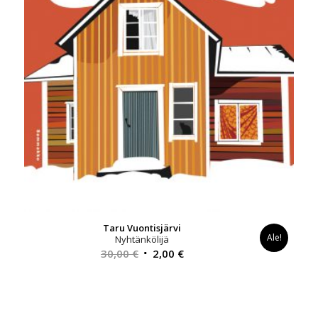
Taru Vuontisjärvi
Ale!
Nyhtänkölijä
Alkuperäinen
Nykyinen
30,00
€
2,00
€
hinta
hinta
oli:
on:
30,00 €.
2,00 €.