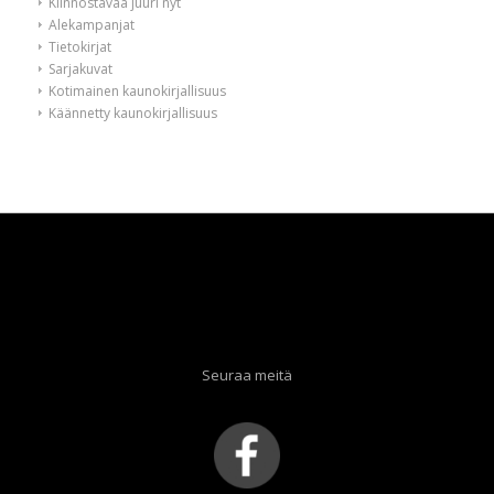
Kiinnostavaa juuri nyt
Alekampanjat
Tietokirjat
Sarjakuvat
Kotimainen kaunokirjallisuus
Käännetty kaunokirjallisuus
Seuraa meitä