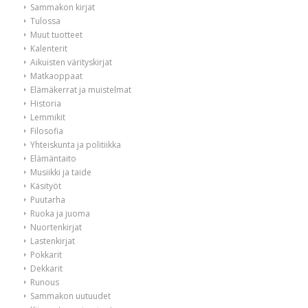
Sammakon kirjat
Tulossa
Muut tuotteet
Kalenterit
Aikuisten värityskirjat
Matkaoppaat
Elämäkerrat ja muistelmat
Historia
Lemmikit
Filosofia
Yhteiskunta ja politiikka
Elämäntaito
Musiikki ja taide
Käsityöt
Puutarha
Ruoka ja juoma
Nuortenkirjat
Lastenkirjat
Pokkarit
Dekkarit
Runous
Sammakon uutuudet