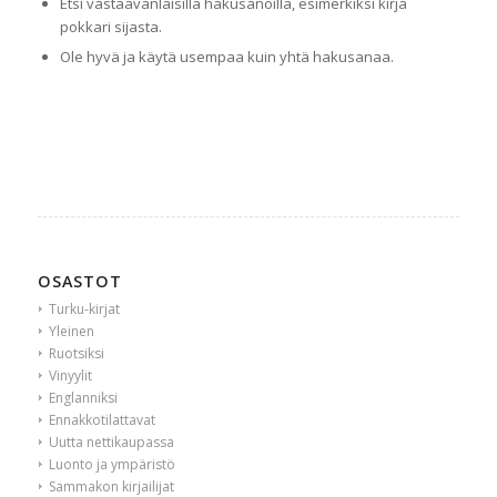
Etsi vastaavanlaisilla hakusanoilla, esimerkiksi kirja
pokkari sijasta.
Ole hyvä ja käytä usempaa kuin yhtä hakusanaa.
OSASTOT
Turku-kirjat
Yleinen
Ruotsiksi
Vinyylit
Englanniksi
Ennakkotilattavat
Uutta nettikaupassa
Luonto ja ympäristö
Sammakon kirjailijat