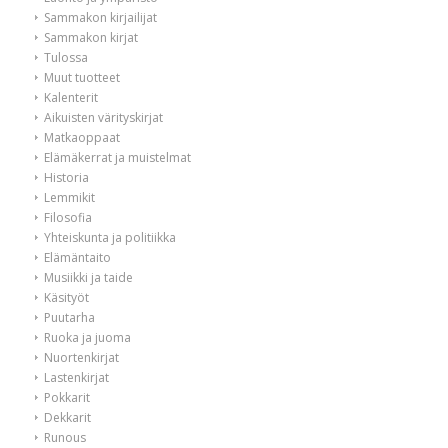
Sammakon kirjailijat
Sammakon kirjat
Tulossa
Muut tuotteet
Kalenterit
Aikuisten värityskirjat
Matkaoppaat
Elämäkerrat ja muistelmat
Historia
Lemmikit
Filosofia
Yhteiskunta ja politiikka
Elämäntaito
Musiikki ja taide
Käsityöt
Puutarha
Ruoka ja juoma
Nuortenkirjat
Lastenkirjat
Pokkarit
Dekkarit
Runous