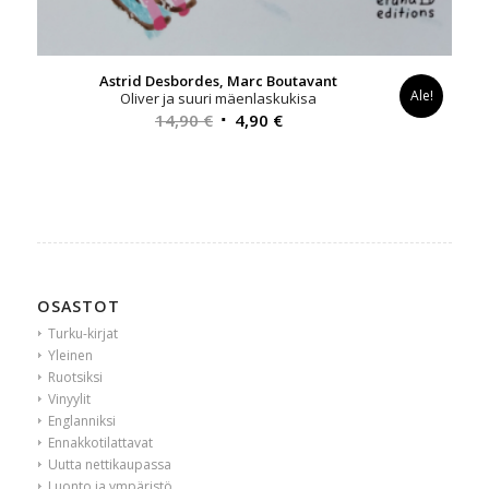
Astrid Desbordes, Marc Boutavant
Ale!
Oliver ja suuri mäenlaskukisa
Alkuperäinen
Nykyinen
14,90
€
4,90
€
hinta
hinta
oli:
on:
14,90 €.
4,90 €.
OSASTOT
Turku-kirjat
Yleinen
Ruotsiksi
Vinyylit
Englanniksi
Ennakkotilattavat
Uutta nettikaupassa
Luonto ja ympäristö