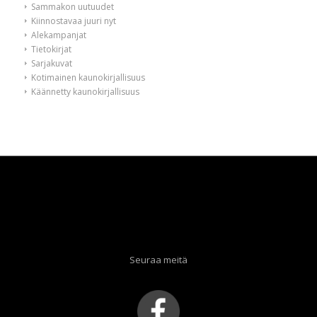
Sammakon uutuudet
Kiinnostavaa juuri nyt
Alekampanjat
Tietokirjat
Sarjakuvat
Kotimainen kaunokirjallisuus
Käännetty kaunokirjallisuus
Seuraa meitä