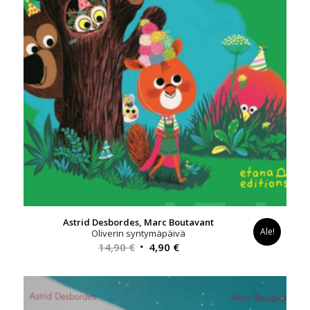
Astrid Desbordes, Marc Boutavant
Ale!
Oliverin syntymäpäivä
Alkuperäinen
Nykyinen
14,90
€
4,90
€
hinta
hinta
oli:
on:
14,90 €.
4,90 €.