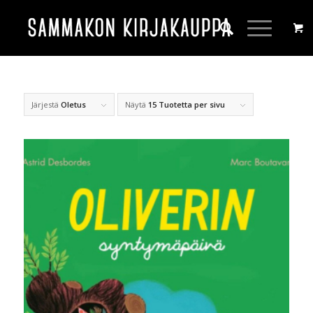
Järjestä
Oletus
Näytä
15 Tuotetta per sivu