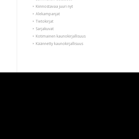
Kiinnostavaa juuri nyt
Alekampanjat
Tietokirjat
Sarjakuvat
Kotimainen kaunokirjallisuus
Käännetty kaunokirjallisuus