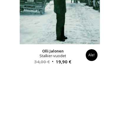
Olli Jalonen
Ale!
Stalker-vuodet
Alkuperäinen
Nykyinen
34,00
€
19,90
€
hinta
hinta
oli:
on:
34,00 €.
19,90 €.