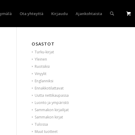
yymälä
Ota yhteyttä
Kirjaudu
Ajankohtaista
OSASTOT
Turku-kirjat
Yleinen
Ruotsiksi
Vinyylit
Englanniksi
Ennakkotilattavat
Uutta nettikaupassa
Luonto ja ympäristö
Sammakon kirjailijat
Sammakon kirjat
Tulossa
Muut tuotteet