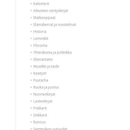
Kalenterit
Aikuisten värityskirjat
Matkaoppaat
Elämäkerrat ja muistelmat
Historia
Lemmikit
Filosofia
Yhteiskunta ja politiikka
Elämäntaito
Musiikki ja taide
Käsityöt
Puutarha
Ruoka ja juoma
Nuortenkirjat
Lastenkirjat
Pokkarit
Dekkarit
Runous
Sammakon uutuudet