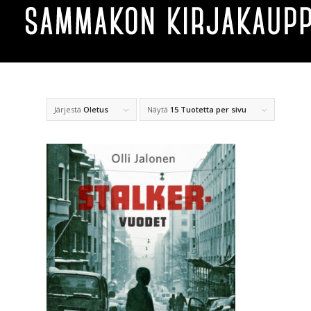
Järjestä
Oletus
Näytä
15 Tuotetta per sivu