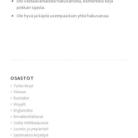
Etsi vastaavanlaisilla hakusanoilla, esimerkiksi kirja
pokkari sijasta.
Ole hyvä ja käytä usempaa kuin yhtä hakusanaa.
OSASTOT
Turku-kirjat
Yleinen
Ruotsiksi
Vinyylit
Englanniksi
Ennakkotilattavat
Uutta nettikaupassa
Luonto ja ympäristö
Sammakon kirjailijat