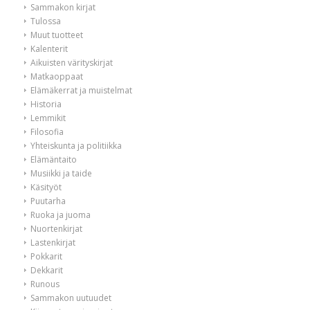
Sammakon kirjat
Tulossa
Muut tuotteet
Kalenterit
Aikuisten värityskirjat
Matkaoppaat
Elämäkerrat ja muistelmat
Historia
Lemmikit
Filosofia
Yhteiskunta ja politiikka
Elämäntaito
Musiikki ja taide
Käsityöt
Puutarha
Ruoka ja juoma
Nuortenkirjat
Lastenkirjat
Pokkarit
Dekkarit
Runous
Sammakon uutuudet