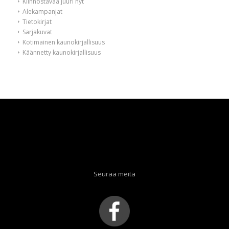
Kiinnostavaa juuri nyt
Alekampanjat
Tietokirjat
Sarjakuvat
Kotimainen kaunokirjallisuus
Käännetty kaunokirjallisuus
Seuraa meitä