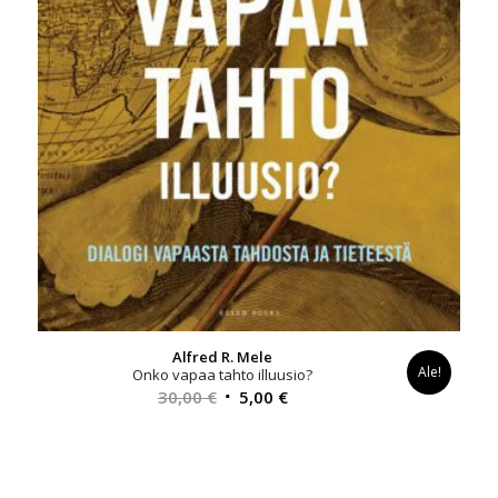
Alfred R. Mele
Ale!
Onko vapaa tahto illuusio?
Alkuperäinen
Nykyinen
30,00
€
5,00
€
hinta
hinta
oli:
on:
30,00 €.
5,00 €.