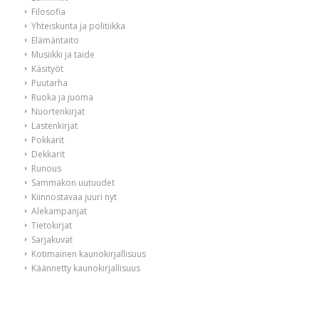
Filosofia
Yhteiskunta ja politiikka
Elämäntaito
Musiikki ja taide
Käsityöt
Puutarha
Ruoka ja juoma
Nuortenkirjat
Lastenkirjat
Pokkarit
Dekkarit
Runous
Sammakon uutuudet
Kiinnostavaa juuri nyt
Alekampanjat
Tietokirjat
Sarjakuvat
Kotimainen kaunokirjallisuus
Käännetty kaunokirjallisuus