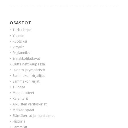
OSASTOT
Turku-kirjat
Yleinen
Ruotsiksi
Vinyylit
Englanniksi
Ennakkotilattavat
Uutta nettikaupassa
Luonto ja ympäristö
Sammakon kirjailijat
Sammakon kirjat
Tulossa
Muut tuotteet
Kalenterit
Aikuisten värityskirjat
Matkaoppaat
Elämäkerrat ja muistelmat
Historia
Lemmikit