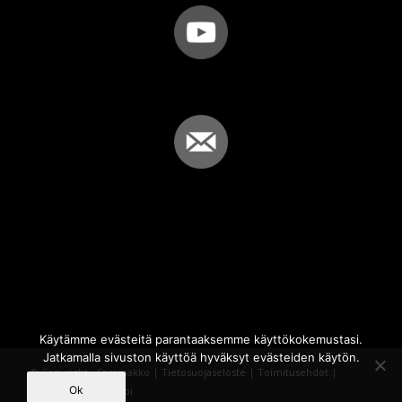
Käytämme evästeitä parantaaksemme käyttökokemustasi.
Jatkamalla sivuston käyttöä hyväksyt evästeiden käytön.
© Copyright - Sammakko |
Tietosuojaseloste
|
Toimitusehdot
|
Ok
Powered by
iQWebbi