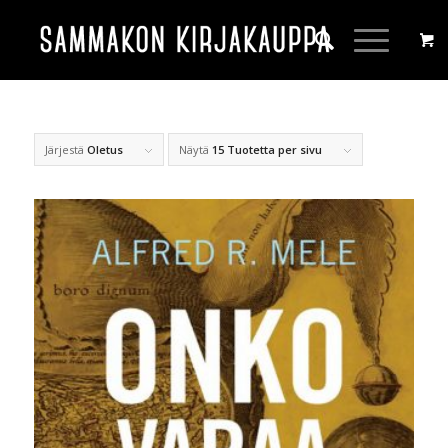
Järjestä
Oletus
Näytä
15 Tuotetta per sivu