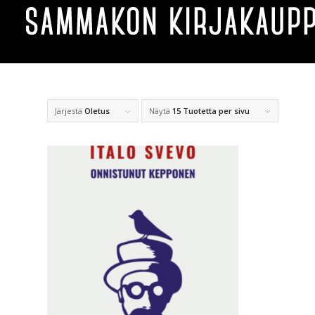
Järjestä
Oletus
Näytä
15 Tuotetta per sivu