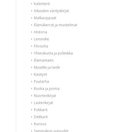
Kalenterit
Aikuisten värityskirjat
Matkaoppaat
Elämäkerrat ja muistelmat
Historia
Lemmikit
Filosofia
Yhteiskunta ja politiikka
Elämäntaito
Musiikki ja taide
Käsityöt
Puutarha
Ruoka ja juoma
Nuortenkirjat
Lastenkirjat
Pokkarit
Dekkarit
Runous
Sammakon uutuudet