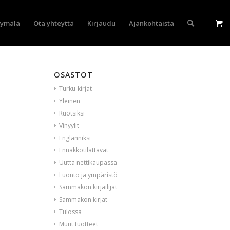
yymälä
Ota yhteyttä
Kirjaudu
Ajankohtaista
OSASTOT
Turku-kirjat
Yleinen
Ruotsiksi
Vinyylit
Englanniksi
Ennakkotilattavat
Uutta nettikaupassa
Luonto ja ympäristö
Sammakon kirjailijat
Sammakon kirjat
Tulossa
Muut tuotteet