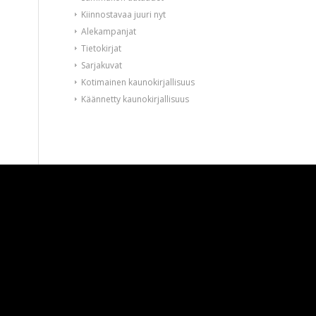
Kiinnostavaa juuri nyt
Alekampanjat
Tietokirjat
Sarjakuvat
Kotimainen kaunokirjallisuus
Käännetty kaunokirjallisuus