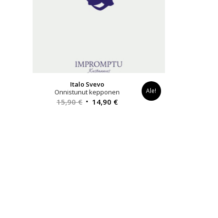
Italo Svevo
Ale!
Onnistunut kepponen
Alkuperäinen
Nykyinen
15,90
€
14,90
€
hinta
hinta
oli:
on:
15,90 €.
14,90 €.