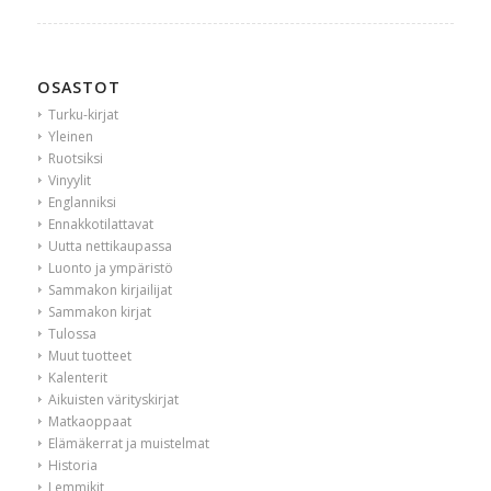
OSASTOT
Turku-kirjat
Yleinen
Ruotsiksi
Vinyylit
Englanniksi
Ennakkotilattavat
Uutta nettikaupassa
Luonto ja ympäristö
Sammakon kirjailijat
Sammakon kirjat
Tulossa
Muut tuotteet
Kalenterit
Aikuisten värityskirjat
Matkaoppaat
Elämäkerrat ja muistelmat
Historia
Lemmikit