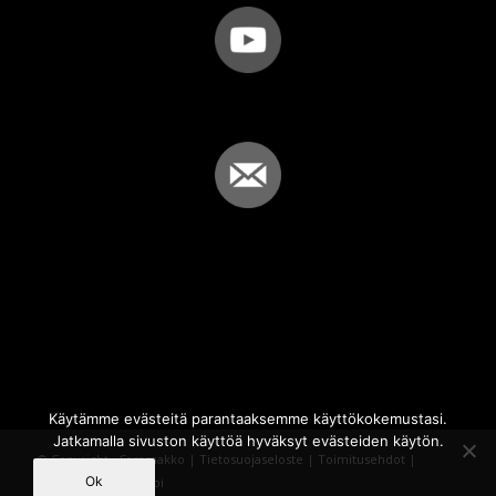
Käytämme evästeitä parantaaksemme käyttökokemustasi.
Jatkamalla sivuston käyttöä hyväksyt evästeiden käytön.
© Copyright - Sammakko |
Tietosuojaseloste
|
Toimitusehdot
|
Ok
Powered by
iQWebbi