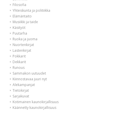
Filosofia
Yhteiskunta ja politiikka
Elämäntaito
Musiikki ja taide
Käsityöt
Puutarha
Ruoka ja juoma
Nuortenkirjat
Lastenkirjat
Pokkarit
Dekkarit
Runous
Sammakon uutuudet
Kiinnostavaa juuri nyt
Alekampanjat
Tietokirjat
Sarjakuvat
Kotimainen kaunokirjallisuus
Käännetty kaunokirjallisuus