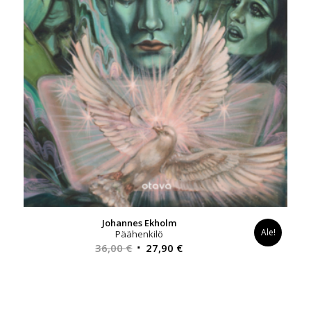
Johannes Ekholm
Ale!
Päähenkilö
Alkuperäinen
Nykyinen
36,00
€
27,90
€
hinta
hinta
oli:
on:
36,00 €.
27,90 €.