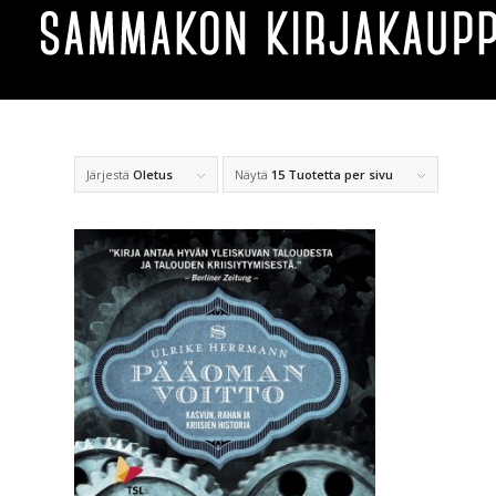
Järjestä
Oletus
Näytä
15 Tuotetta per sivu