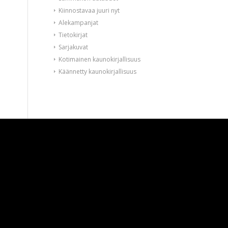
Kiinnostavaa juuri nyt
Alekampanjat
Tietokirjat
Sarjakuvat
Kotimainen kaunokirjallisuus
Käännetty kaunokirjallisuus