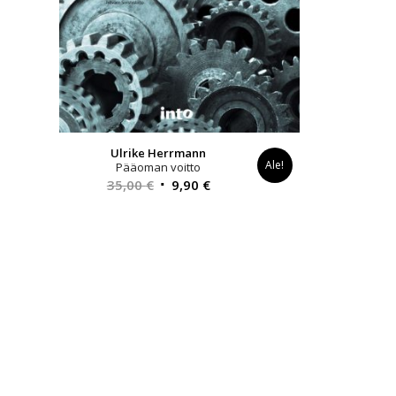
Ulrike Herrmann
Ale!
Pääoman voitto
Alkuperäinen
Nykyinen
35,00
€
9,90
€
hinta
hinta
oli:
on:
35,00 €.
9,90 €.