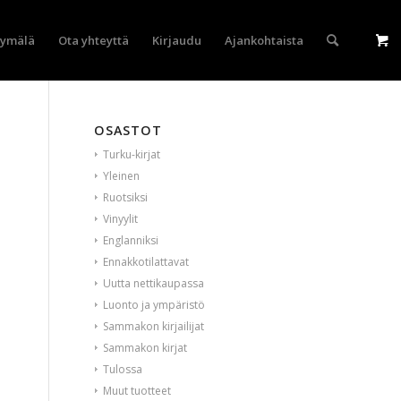
yymälä
Ota yhteyttä
Kirjaudu
Ajankohtaista
OSASTOT
Turku-kirjat
Yleinen
Ruotsiksi
Vinyylit
Englanniksi
Ennakkotilattavat
Uutta nettikaupassa
Luonto ja ympäristö
Sammakon kirjailijat
Sammakon kirjat
Tulossa
Muut tuotteet