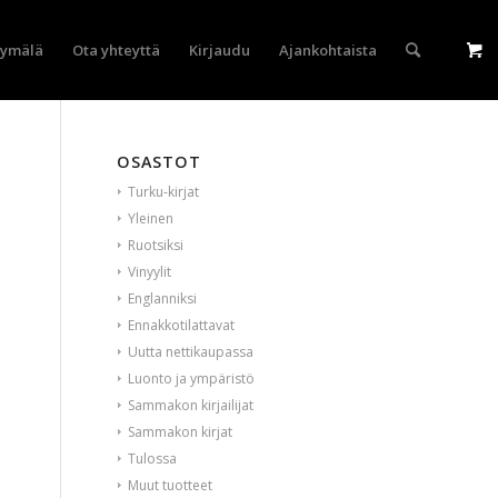
yymälä
Ota yhteyttä
Kirjaudu
Ajankohtaista
OSASTOT
Turku-kirjat
Yleinen
Ruotsiksi
Vinyylit
Englanniksi
Ennakkotilattavat
Uutta nettikaupassa
Luonto ja ympäristö
Sammakon kirjailijat
Sammakon kirjat
Tulossa
Muut tuotteet