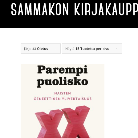
Järjestä
Oletus
Näytä
15 Tuotetta per sivu