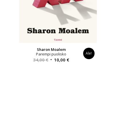
Sharon Moalem
Ale!
Parempi puolisko
Alkuperäinen
Nykyinen
34,00
€
10,00
€
hinta
hinta
oli:
on:
34,00 €.
10,00 €.