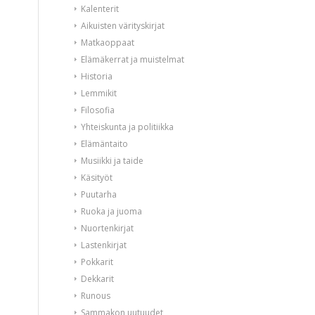
Kalenterit
Aikuisten värityskirjat
Matkaoppaat
Elämäkerrat ja muistelmat
Historia
Lemmikit
Filosofia
Yhteiskunta ja politiikka
Elämäntaito
Musiikki ja taide
Käsityöt
Puutarha
Ruoka ja juoma
Nuortenkirjat
Lastenkirjat
Pokkarit
Dekkarit
Runous
Sammakon uutuudet