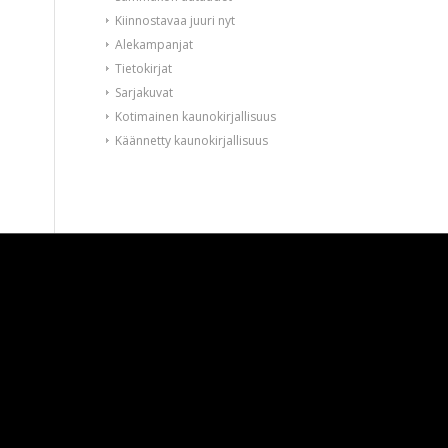
Kiinnostavaa juuri nyt
Alekampanjat
Tietokirjat
Sarjakuvat
Kotimainen kaunokirjallisuus
Käännetty kaunokirjallisuus