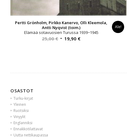
Pertti Grönholm, Pirkko Kanervo, Olli Kleemola,
Ale!
Antti Nyqvist (toim.)
Elämää sotavuosien Turussa 1939−1945
Alkuperäinen
Nykyinen
25,00
€
19,90
€
hinta
hinta
oli:
on:
25,00 €.
19,90 €.
OSASTOT
Turku-kirjat
Yleinen
Ruotsiksi
Vinyylit
Englanniksi
Ennakkotilattavat
Uutta nettikaupassa