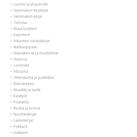
Luonto ja ympäristö
Sammakon kirjailijat
Sammakon kirjat
Tulossa
Muut tuotteet
Kalenterit
Aikuisten värityskirjat
Matkaoppaat
Elämäkerrat ja muistelmat
Historia
Lemmikit
Filosofia
Yhteiskunta ja politiikka
Elämäntaito
Musiikki ja taide
Käsityöt
Puutarha
Ruoka ja juoma
Nuortenkirjat
Lastenkirjat
Pokkarit
Dekkarit