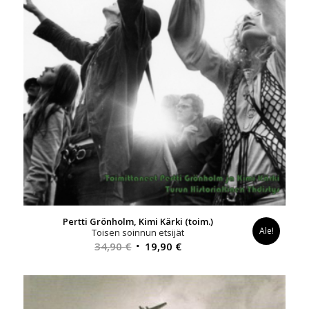
Pertti Grönholm, Kimi Kärki (toim.)
Ale!
Toisen soinnun etsijät
Alkuperäinen
Nykyinen
34,90
€
19,90
€
hinta
hinta
oli:
on:
34,90 €.
19,90 €.