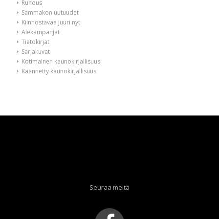
Runous
Sammakon uutuudet
Kiinnostavaa juuri nyt
Alekampanjat
Tietokirjat
Sarjakuvat
Kotimainen kaunokirjallisuus
Käännetty kaunokirjallisuus
Seuraa meitä