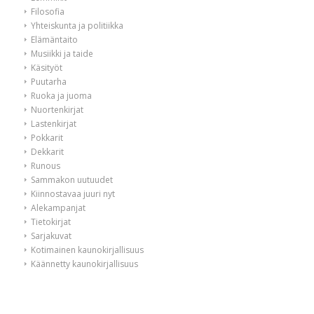
Filosofia
Yhteiskunta ja politiikka
Elämäntaito
Musiikki ja taide
Käsityöt
Puutarha
Ruoka ja juoma
Nuortenkirjat
Lastenkirjat
Pokkarit
Dekkarit
Runous
Sammakon uutuudet
Kiinnostavaa juuri nyt
Alekampanjat
Tietokirjat
Sarjakuvat
Kotimainen kaunokirjallisuus
Käännetty kaunokirjallisuus