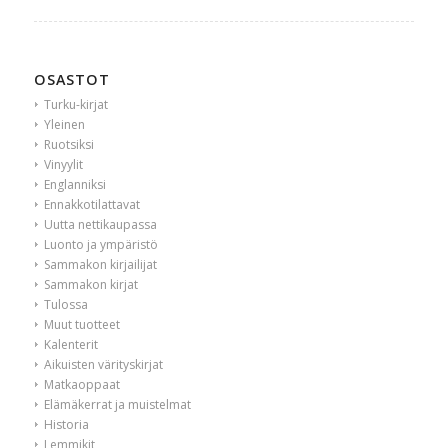
OSASTOT
Turku-kirjat
Yleinen
Ruotsiksi
Vinyylit
Englanniksi
Ennakkotilattavat
Uutta nettikaupassa
Luonto ja ympäristö
Sammakon kirjailijat
Sammakon kirjat
Tulossa
Muut tuotteet
Kalenterit
Aikuisten värityskirjat
Matkaoppaat
Elämäkerrat ja muistelmat
Historia
Lemmikit