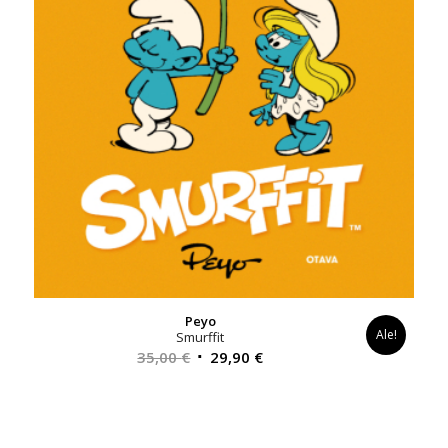
Peyo
Ale!
Smurffit
Alkuperäinen
Nykyinen
35,00
€
29,90
€
hinta
hinta
oli:
on:
35,00 €.
29,90 €.