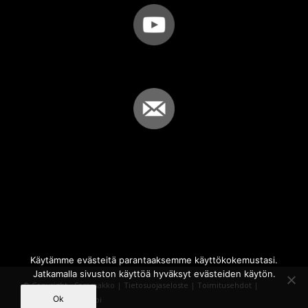
Käytämme evästeitä parantaaksemme käyttökokemustasi.
Jatkamalla sivuston käyttöä hyväksyt evästeiden käytön.
© Copyright - Sammakko |
Tietosuojaseloste
|
Toimitusehdot
|
Ok
Powered by
iQWebbi