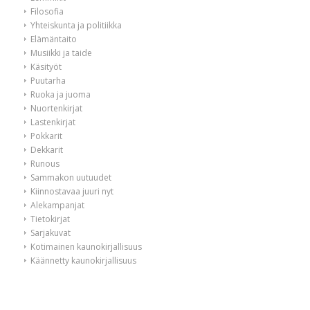
Filosofia
Yhteiskunta ja politiikka
Elämäntaito
Musiikki ja taide
Käsityöt
Puutarha
Ruoka ja juoma
Nuortenkirjat
Lastenkirjat
Pokkarit
Dekkarit
Runous
Sammakon uutuudet
Kiinnostavaa juuri nyt
Alekampanjat
Tietokirjat
Sarjakuvat
Kotimainen kaunokirjallisuus
Käännetty kaunokirjallisuus