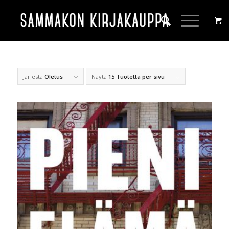
Järjestä
Oletus
Näytä
15 Tuotetta per sivu