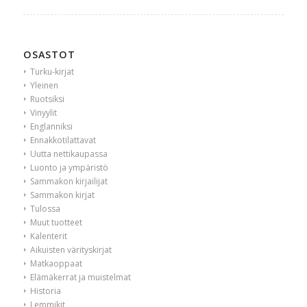
OSASTOT
Turku-kirjat
Yleinen
Ruotsiksi
Vinyylit
Englanniksi
Ennakkotilattavat
Uutta nettikaupassa
Luonto ja ympäristö
Sammakon kirjailijat
Sammakon kirjat
Tulossa
Muut tuotteet
Kalenterit
Aikuisten värityskirjat
Matkaoppaat
Elämäkerrat ja muistelmat
Historia
Lemmikit