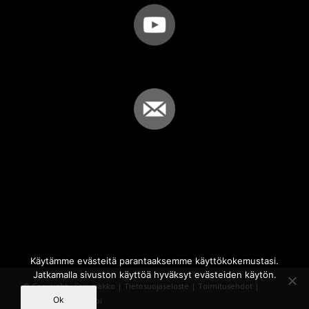
Käytämme evästeitä parantaaksemme käyttökokemustasi.
Jatkamalla sivuston käyttöä hyväksyt evästeiden käytön.
© Copyright - Sammakko |
Tietosuojaseloste
|
Toimitusehdot
|
Ok
Powered by
iQWebbi