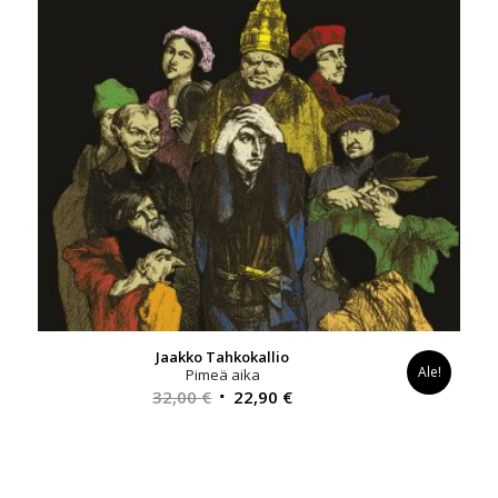
Jaakko Tahkokallio
Ale!
Pimeä aika
Alkuperäinen
Nykyinen
32,00
€
22,90
€
hinta
hinta
oli:
on:
32,00 €.
22,90 €.