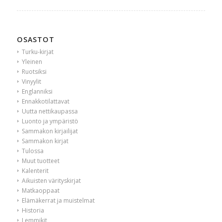
OSASTOT
Turku-kirjat
Yleinen
Ruotsiksi
Vinyylit
Englanniksi
Ennakkotilattavat
Uutta nettikaupassa
Luonto ja ympäristö
Sammakon kirjailijat
Sammakon kirjat
Tulossa
Muut tuotteet
Kalenterit
Aikuisten värityskirjat
Matkaoppaat
Elämäkerrat ja muistelmat
Historia
Lemmikit