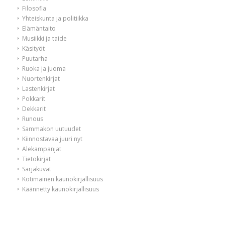
Filosofia
Yhteiskunta ja politiikka
Elämäntaito
Musiikki ja taide
Käsityöt
Puutarha
Ruoka ja juoma
Nuortenkirjat
Lastenkirjat
Pokkarit
Dekkarit
Runous
Sammakon uutuudet
Kiinnostavaa juuri nyt
Alekampanjat
Tietokirjat
Sarjakuvat
Kotimainen kaunokirjallisuus
Käännetty kaunokirjallisuus