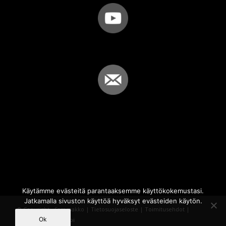
Käytämme evästeitä parantaaksemme käyttökokemustasi.
Jatkamalla sivuston käyttöä hyväksyt evästeiden käytön.
© Copyright - Sammakko |
Tietosuojaseloste
|
Toimitusehdot
|
Ok
Powered by
iQWebbi