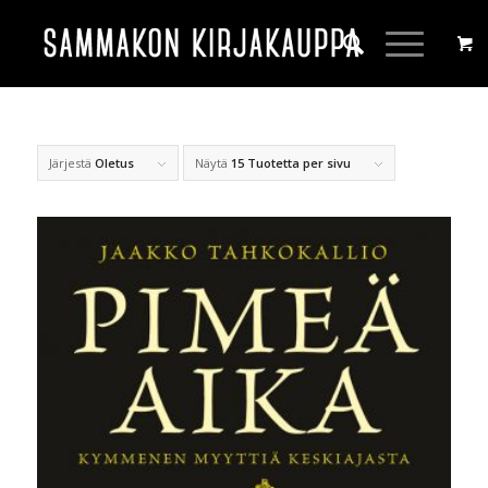
Järjestä
Oletus
Näytä
15 Tuotetta per sivu