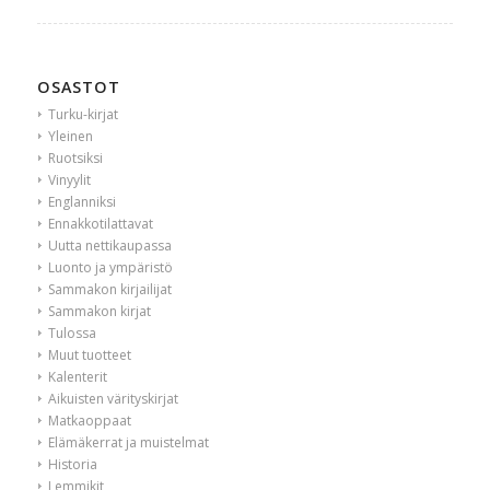
OSASTOT
Turku-kirjat
Yleinen
Ruotsiksi
Vinyylit
Englanniksi
Ennakkotilattavat
Uutta nettikaupassa
Luonto ja ympäristö
Sammakon kirjailijat
Sammakon kirjat
Tulossa
Muut tuotteet
Kalenterit
Aikuisten värityskirjat
Matkaoppaat
Elämäkerrat ja muistelmat
Historia
Lemmikit