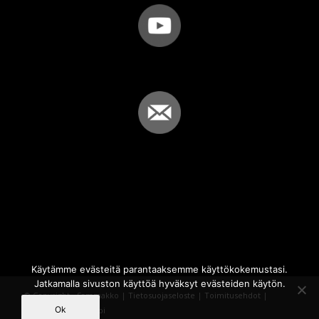
Käytämme evästeitä parantaaksemme käyttökokemustasi.
Jatkamalla sivuston käyttöä hyväksyt evästeiden käytön.
© Copyright - Sammakko |
Tietosuojaseloste
|
Toimitusehdot
|
Ok
Powered by
iQWebbi