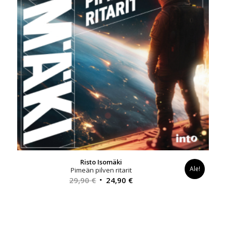
Risto Isomäki
Ale!
Pimeän pilven ritarit
Alkuperäinen
Nykyinen
29,90
€
24,90
€
hinta
hinta
oli:
on:
29,90 €.
24,90 €.