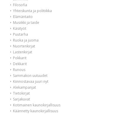
Filosofia
Yhteiskunta ja politiikka
Elämäntaito
Musiikki ja taide
Käsityöt
Puutarha
Ruoka ja juoma
Nuortenkirjat
Lastenkirjat
Pokkarit
Dekkarit
Runous
Sammakon uutuudet
Kiinnostavaa juuri nyt
Alekampanjat
Tietokirjat
Sarjakuvat
Kotimainen kaunokirjallisuus
Käännetty kaunokirjallisuus