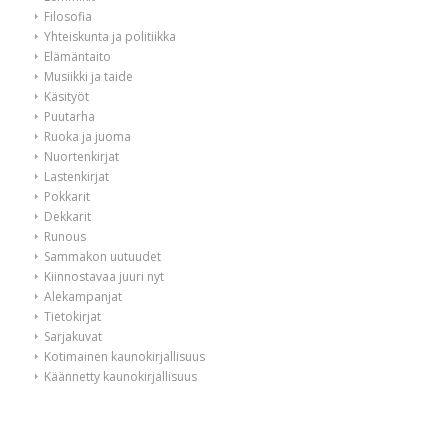
Filosofia
Yhteiskunta ja politiikka
Elämäntaito
Musiikki ja taide
Käsityöt
Puutarha
Ruoka ja juoma
Nuortenkirjat
Lastenkirjat
Pokkarit
Dekkarit
Runous
Sammakon uutuudet
Kiinnostavaa juuri nyt
Alekampanjat
Tietokirjat
Sarjakuvat
Kotimainen kaunokirjallisuus
Käännetty kaunokirjallisuus