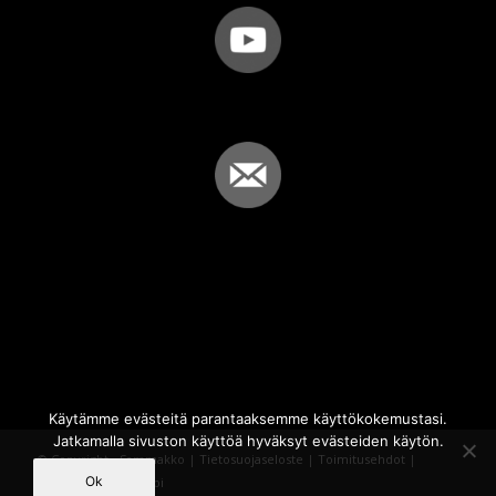
Käytämme evästeitä parantaaksemme käyttökokemustasi.
Jatkamalla sivuston käyttöä hyväksyt evästeiden käytön.
© Copyright - Sammakko |
Tietosuojaseloste
|
Toimitusehdot
|
Ok
Powered by
iQWebbi