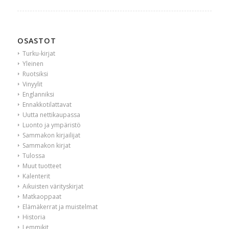
OSASTOT
Turku-kirjat
Yleinen
Ruotsiksi
Vinyylit
Englanniksi
Ennakkotilattavat
Uutta nettikaupassa
Luonto ja ympäristö
Sammakon kirjailijat
Sammakon kirjat
Tulossa
Muut tuotteet
Kalenterit
Aikuisten värityskirjat
Matkaoppaat
Elämäkerrat ja muistelmat
Historia
Lemmikit