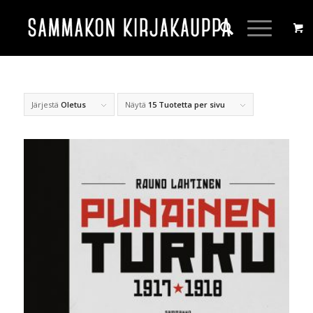
Järjestä
Oletus
Näytä
15 Tuotetta per sivu