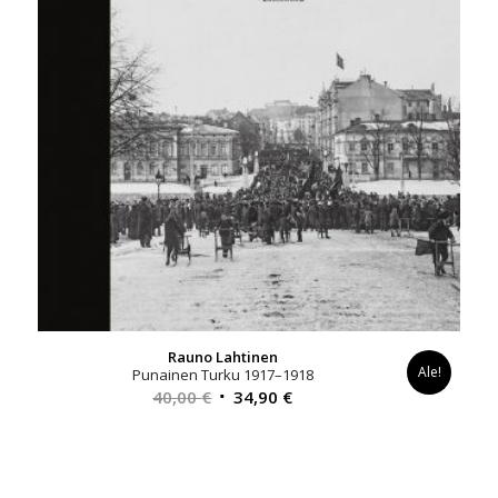
Rauno Lahtinen
Ale!
Punainen Turku 1917–1918
Alkuperäinen
Nykyinen
40,00
€
34,90
€
hinta
hinta
oli:
on:
40,00 €.
34,90 €.