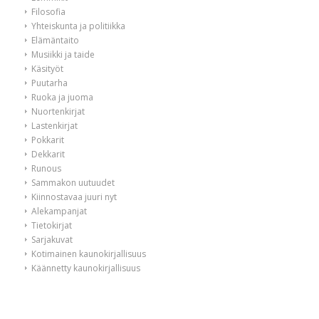
Filosofia
Yhteiskunta ja politiikka
Elämäntaito
Musiikki ja taide
Käsityöt
Puutarha
Ruoka ja juoma
Nuortenkirjat
Lastenkirjat
Pokkarit
Dekkarit
Runous
Sammakon uutuudet
Kiinnostavaa juuri nyt
Alekampanjat
Tietokirjat
Sarjakuvat
Kotimainen kaunokirjallisuus
Käännetty kaunokirjallisuus