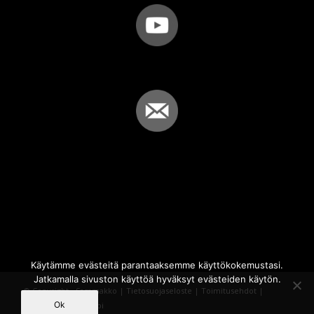
Käytämme evästeitä parantaaksemme käyttökokemustasi.
Jatkamalla sivuston käyttöä hyväksyt evästeiden käytön.
© Copyright - Sammakko |
Tietosuojaseloste
|
Toimitusehdot
|
Ok
Powered by
iQWebbi