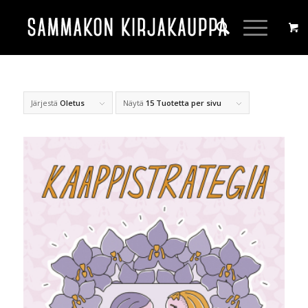
Järjestä
Oletus
Näytä
15 Tuotetta per sivu