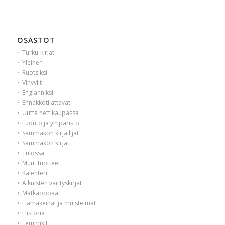
OSASTOT
Turku-kirjat
Yleinen
Ruotsiksi
Vinyylit
Englanniksi
Ennakkotilattavat
Uutta nettikaupassa
Luonto ja ympäristö
Sammakon kirjailijat
Sammakon kirjat
Tulossa
Muut tuotteet
Kalenterit
Aikuisten värityskirjat
Matkaoppaat
Elämäkerrat ja muistelmat
Historia
Lemmikit