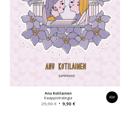
Anu Kotilainen
Ale!
Kaappistrategia
Alkuperäinen
Nykyinen
29,90
€
9,90
€
hinta
hinta
oli:
on:
29,90 €.
9,90 €.