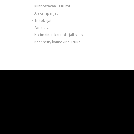
Kiinnostavaa juuri nyt
Alekampanjat
Tietokirjat
Sarjakuvat
Kotimainen kaunokirjallisuus
Käännetty kaunokirjallisuus