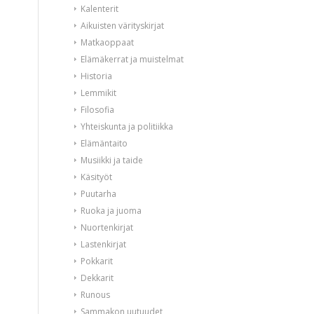
Kalenterit
Aikuisten värityskirjat
Matkaoppaat
Elämäkerrat ja muistelmat
Historia
Lemmikit
Filosofia
Yhteiskunta ja politiikka
Elämäntaito
Musiikki ja taide
Käsityöt
Puutarha
Ruoka ja juoma
Nuortenkirjat
Lastenkirjat
Pokkarit
Dekkarit
Runous
Sammakon uutuudet