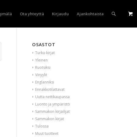
yymälä
Ota yhteyttä
Kirjaudu
Ajankohtaista
OSASTOT
Turku-kirjat
Yleinen
Ruotsiksi
Vinyylit
Englanniksi
Ennakkotilattavat
Uutta nettikaupassa
Luonto ja ympäristö
Sammakon kirjailijat
Sammakon kirjat
Tulossa
Muut tuotteet