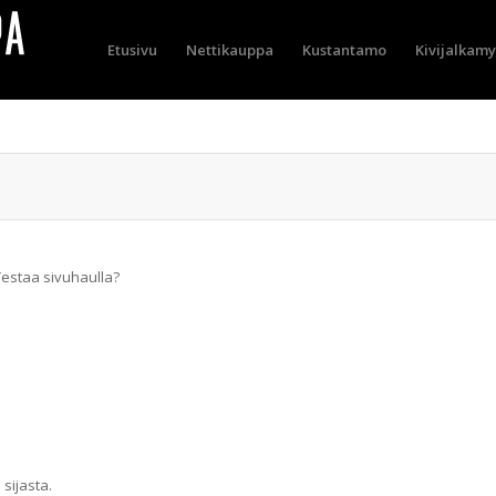
Etusivu
Nettikauppa
Kustantamo
Kivijalkam
Testaa sivuhaulla?
 sijasta.