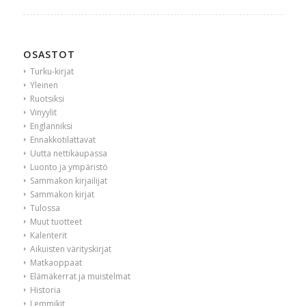
OSASTOT
Turku-kirjat
Yleinen
Ruotsiksi
Vinyylit
Englanniksi
Ennakkotilattavat
Uutta nettikaupassa
Luonto ja ympäristö
Sammakon kirjailijat
Sammakon kirjat
Tulossa
Muut tuotteet
Kalenterit
Aikuisten värityskirjat
Matkaoppaat
Elämäkerrat ja muistelmat
Historia
Lemmikit