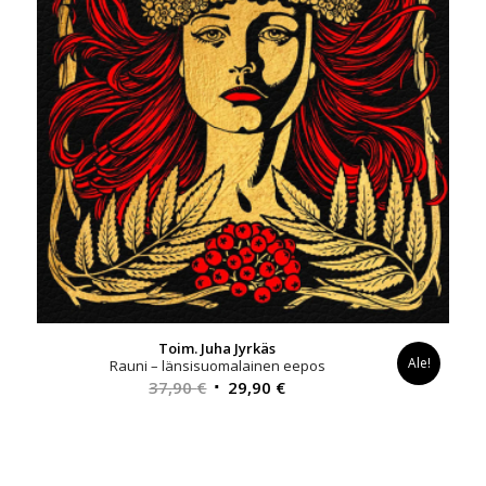
Toim. Juha Jyrkäs
Ale!
Rauni – länsisuomalainen eepos
Alkuperäinen
Nykyinen
37,90
€
29,90
€
hinta
hinta
oli:
on:
37,90 €.
29,90 €.