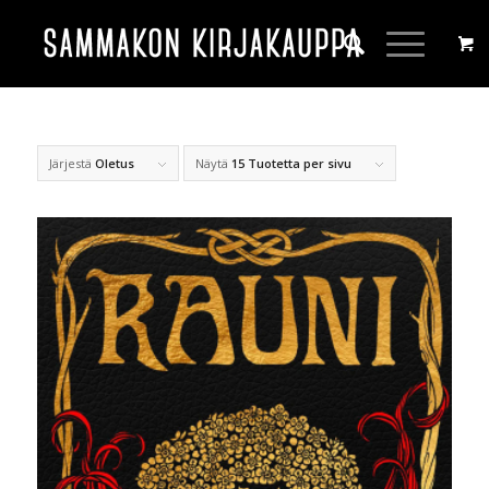
Järjestä
Oletus
Näytä
15 Tuotetta per sivu