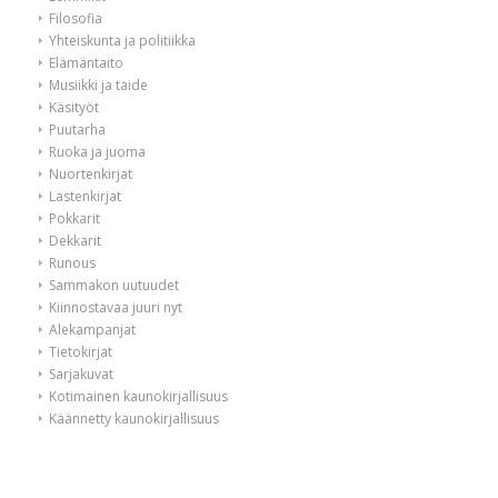
Filosofia
Yhteiskunta ja politiikka
Elämäntaito
Musiikki ja taide
Käsityöt
Puutarha
Ruoka ja juoma
Nuortenkirjat
Lastenkirjat
Pokkarit
Dekkarit
Runous
Sammakon uutuudet
Kiinnostavaa juuri nyt
Alekampanjat
Tietokirjat
Sarjakuvat
Kotimainen kaunokirjallisuus
Käännetty kaunokirjallisuus