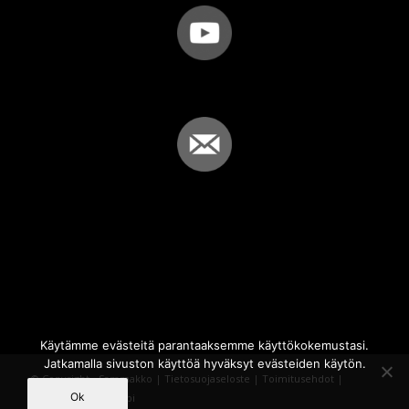
Käytämme evästeitä parantaaksemme käyttökokemustasi.
Jatkamalla sivuston käyttöä hyväksyt evästeiden käytön.
© Copyright - Sammakko |
Tietosuojaseloste
|
Toimitusehdot
|
Ok
Powered by
iQWebbi