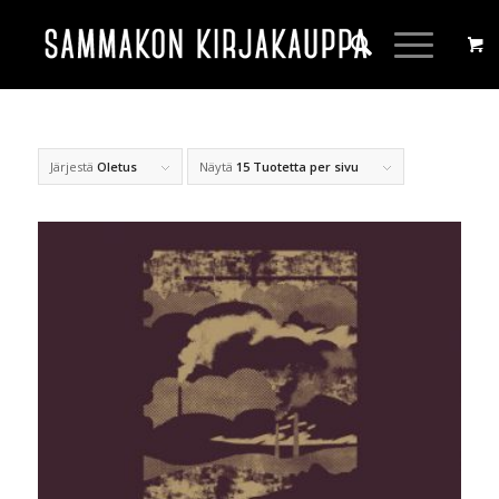
Järjestä
Oletus
Näytä
15 Tuotetta per sivu