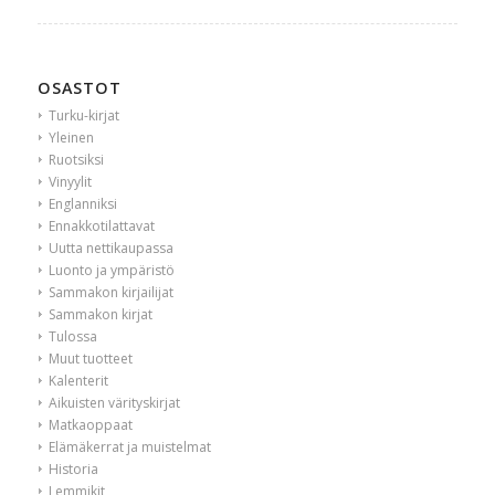
OSASTOT
Turku-kirjat
Yleinen
Ruotsiksi
Vinyylit
Englanniksi
Ennakkotilattavat
Uutta nettikaupassa
Luonto ja ympäristö
Sammakon kirjailijat
Sammakon kirjat
Tulossa
Muut tuotteet
Kalenterit
Aikuisten värityskirjat
Matkaoppaat
Elämäkerrat ja muistelmat
Historia
Lemmikit