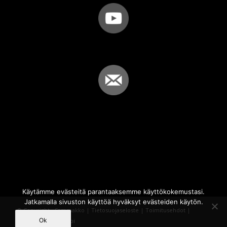
Käytämme evästeitä parantaaksemme käyttökokemustasi.
Jatkamalla sivuston käyttöä hyväksyt evästeiden käytön.
© Copyright - Sammakko |
Tietosuojaseloste
|
Toimitusehdot
|
Ok
Powered by
iQWebbi