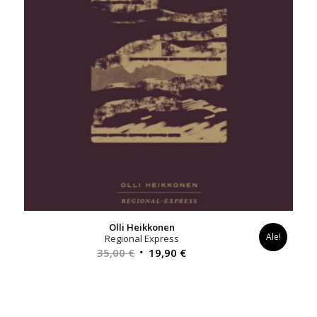
Olli Heikkonen
Ale!
Regional Express
Alkuperäinen
Nykyinen
35,00
€
19,90
€
hinta
hinta
oli:
on:
35,00 €.
19,90 €.