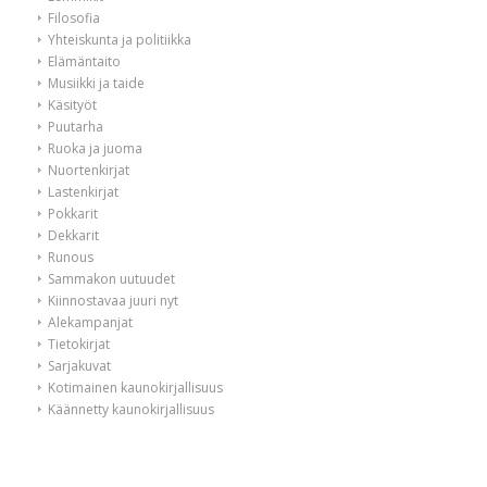
Filosofia
Yhteiskunta ja politiikka
Elämäntaito
Musiikki ja taide
Käsityöt
Puutarha
Ruoka ja juoma
Nuortenkirjat
Lastenkirjat
Pokkarit
Dekkarit
Runous
Sammakon uutuudet
Kiinnostavaa juuri nyt
Alekampanjat
Tietokirjat
Sarjakuvat
Kotimainen kaunokirjallisuus
Käännetty kaunokirjallisuus