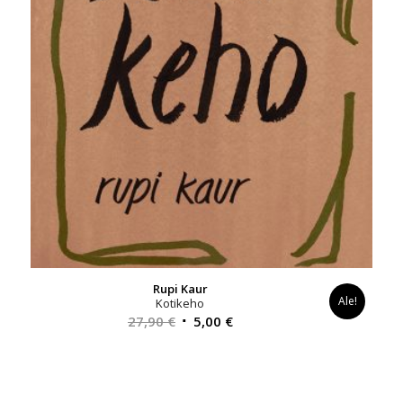
Rupi Kaur
Ale!
Kotikeho
Alkuperäinen
Nykyinen
27,90
€
5,00
€
hinta
hinta
oli:
on:
27,90 €.
5,00 €.