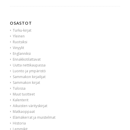
OSASTOT
Turku-kirjat
Yleinen
Ruotsiksi
Vinyylit
Englanniksi
Ennakkotilattavat
Uutta nettikaupassa
Luonto ja ympäristö
Sammakon kirjailijat
Sammakon kirjat
Tulossa
Muut tuotteet
Kalenterit
Aikuisten värityskirjat
Matkaoppaat
Elämäkerrat ja muistelmat
Historia
Lemmikit