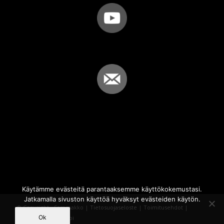
Käytämme evästeitä parantaaksemme käyttökokemustasi.
Jatkamalla sivuston käyttöä hyväksyt evästeiden käytön.
© Copyright - Sammakko |
Tietosuojaseloste
|
Toimitusehdot
|
Ok
Powered by
iQWebbi