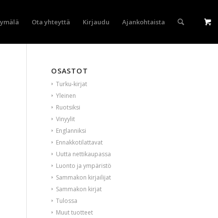
yymälä
Ota yhteyttä
Kirjaudu
Ajankohtaista
OSASTOT
Turku-kirjat
Yleinen
Ruotsiksi
Vinyylit
Englanniksi
Ennakkotilattavat
Uutta nettikaupassa
Luonto ja ympäristö
Sammakon kirjailijat
Sammakon kirjat
Tulossa
Muut tuotteet