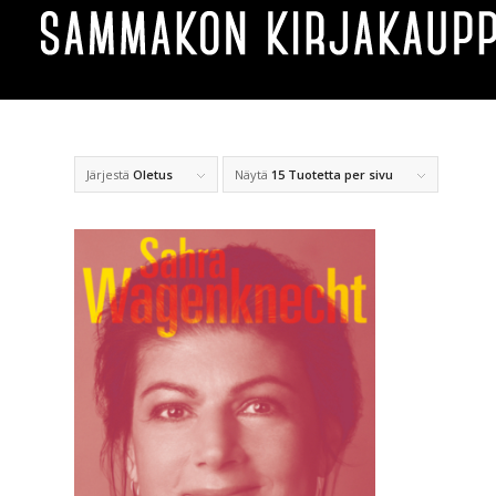
Järjestä
Oletus
Näytä
15 Tuotetta per sivu