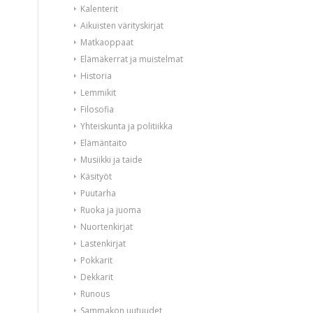
Kalenterit
Aikuisten värityskirjat
Matkaoppaat
Elämäkerrat ja muistelmat
Historia
Lemmikit
Filosofia
Yhteiskunta ja politiikka
Elämäntaito
Musiikki ja taide
Käsityöt
Puutarha
Ruoka ja juoma
Nuortenkirjat
Lastenkirjat
Pokkarit
Dekkarit
Runous
Sammakon uutuudet