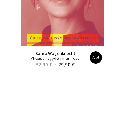
Sahra Wagenknecht
Ale!
Yhteisöllisyyden manifesti
Alkuperäinen
Nykyinen
32,90
€
29,90
€
hinta
hinta
oli:
on:
32,90 €.
29,90 €.