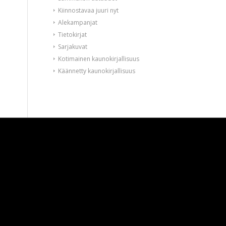
Kiinnostavaa juuri nyt
Alekampanjat
Tietokirjat
Sarjakuvat
Kotimainen kaunokirjallisuus
Käännetty kaunokirjallisuus