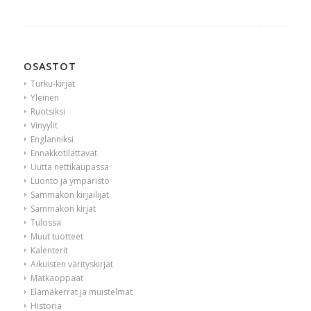
OSASTOT
Turku-kirjat
Yleinen
Ruotsiksi
Vinyylit
Englanniksi
Ennakkotilattavat
Uutta nettikaupassa
Luonto ja ympäristö
Sammakon kirjailijat
Sammakon kirjat
Tulossa
Muut tuotteet
Kalenterit
Aikuisten värityskirjat
Matkaoppaat
Elämäkerrat ja muistelmat
Historia