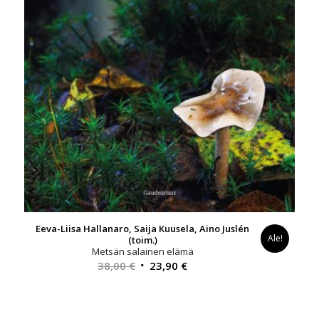
Eeva-Liisa Hallanaro, Saija Kuusela, Aino Juslén
Ale!
(toim.)
Metsän salainen elämä
Alkuperäinen
Nykyinen
38,00
€
23,90
€
hinta
hinta
oli:
on:
38,00 €.
23,90 €.