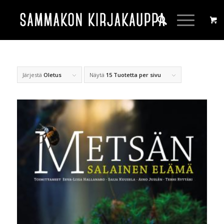
Järjestä
Oletus
Näytä
15 Tuotetta per sivu