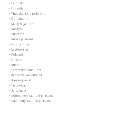
Lemmikit
Filosofia
Yhteiskunta ja politiikka
Elämäntaito
Musiikki ja taide
Käsityöt
Puutarha
Ruoka ja juoma
Nuortenkirjat
Lastenkirjat
Pokkarit
Dekkarit
Runous
Sammakon uutuudet
Kiinnostavaa juuri nyt
Alekampanjat
Tietokirjat
Sarjakuvat
Kotimainen kaunokirjallisuus
Käännetty kaunokirjallisuus