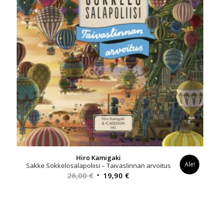
Hiro Kamigaki
Ale!
Sakke Sokkelosalapoliisi – Taivaslinnan arvoitus
Alkuperäinen
Nykyinen
26,00
€
19,90
€
hinta
hinta
oli:
on:
26,00 €.
19,90 €.