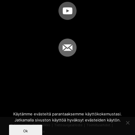
Käytämme evästeitä parantaaksemme käyttökokemustasi.
Jatkamalla sivuston käyttöä hyväksyt evästeiden käytön.
© Copyright - Sammakko |
Tietosuojaseloste
|
Toimitusehdot
|
Ok
Powered by
iQWebbi