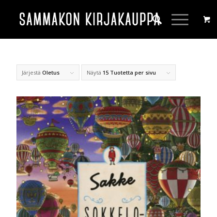
Järjestä
Oletus
Näytä
15 Tuotetta per sivu