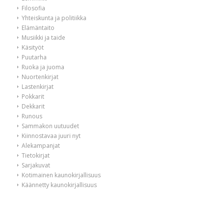
Filosofia
Yhteiskunta ja politiikka
Elämäntaito
Musiikki ja taide
Käsityöt
Puutarha
Ruoka ja juoma
Nuortenkirjat
Lastenkirjat
Pokkarit
Dekkarit
Runous
Sammakon uutuudet
Kiinnostavaa juuri nyt
Alekampanjat
Tietokirjat
Sarjakuvat
Kotimainen kaunokirjallisuus
Käännetty kaunokirjallisuus