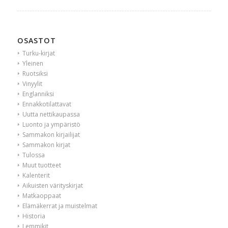
OSASTOT
Turku-kirjat
Yleinen
Ruotsiksi
Vinyylit
Englanniksi
Ennakkotilattavat
Uutta nettikaupassa
Luonto ja ympäristö
Sammakon kirjailijat
Sammakon kirjat
Tulossa
Muut tuotteet
Kalenterit
Aikuisten värityskirjat
Matkaoppaat
Elämäkerrat ja muistelmat
Historia
Lemmikit