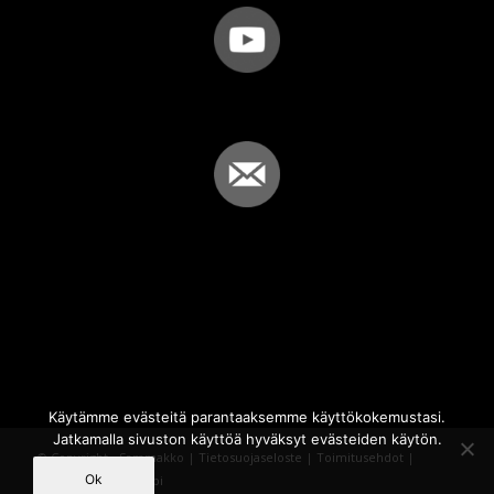
Käytämme evästeitä parantaaksemme käyttökokemustasi.
Jatkamalla sivuston käyttöä hyväksyt evästeiden käytön.
© Copyright - Sammakko |
Tietosuojaseloste
|
Toimitusehdot
|
Ok
Powered by
iQWebbi