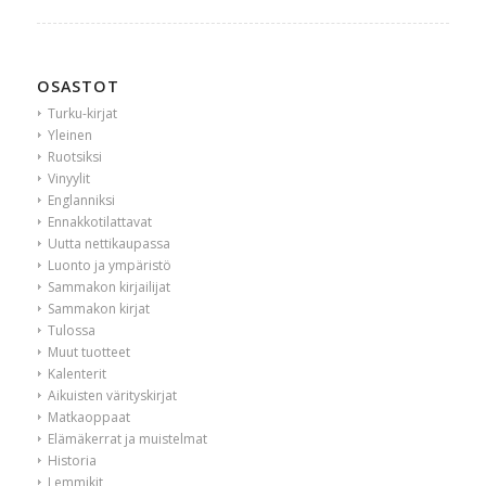
OSASTOT
Turku-kirjat
Yleinen
Ruotsiksi
Vinyylit
Englanniksi
Ennakkotilattavat
Uutta nettikaupassa
Luonto ja ympäristö
Sammakon kirjailijat
Sammakon kirjat
Tulossa
Muut tuotteet
Kalenterit
Aikuisten värityskirjat
Matkaoppaat
Elämäkerrat ja muistelmat
Historia
Lemmikit