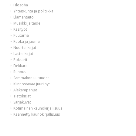
Filosofia
Yhteiskunta ja politiikka
Elämäntaito
Musiikki ja taide
Käsityöt
Puutarha
Ruoka ja juoma
Nuortenkirjat
Lastenkirjat
Pokkarit
Dekkarit
Runous
Sammakon uutuudet
Kiinnostavaa juuri nyt
Alekampanjat
Tietokirjat
Sarjakuvat
Kotimainen kaunokirjallisuus
Käännetty kaunokirjallisuus