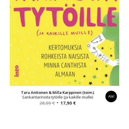
Taru Anttonen & Milla Karppinen (toim.)
Ale!
Sankaritarinoita tytöille (ja kaikille muille)
Alkuperäinen
Nykyinen
28,00
€
17,90
€
hinta
hinta
oli:
on:
28,00 €.
17,90 €.