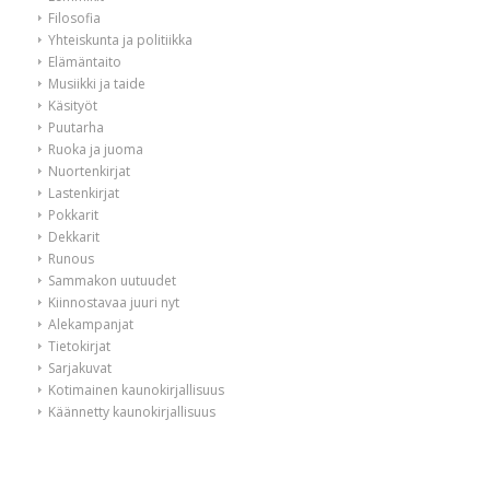
Filosofia
Yhteiskunta ja politiikka
Elämäntaito
Musiikki ja taide
Käsityöt
Puutarha
Ruoka ja juoma
Nuortenkirjat
Lastenkirjat
Pokkarit
Dekkarit
Runous
Sammakon uutuudet
Kiinnostavaa juuri nyt
Alekampanjat
Tietokirjat
Sarjakuvat
Kotimainen kaunokirjallisuus
Käännetty kaunokirjallisuus