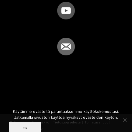
Käytämme evästeitä parantaaksemme käyttökokemustasi.
Jatkamalla sivuston käyttöä hyväksyt evästeiden käytön.
© Copyright - Sammakko |
Tietosuojaseloste
|
Toimitusehdot
|
Ok
Powered by
iQWebbi