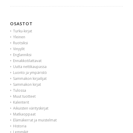
OSASTOT
Turku-kirjat
Yleinen
Ruotsiksi
Vinyylit
Englanniksi
Ennakkotilattavat
Uutta nettikaupassa
Luonto ja ympäristö
Sammakon kirjailijat
Sammakon kirjat
Tulossa
Muut tuotteet
Kalenterit
Aikuisten värityskirjat
Matkaoppaat
Elämäkerrat ja muistelmat
Historia
Lemmikit