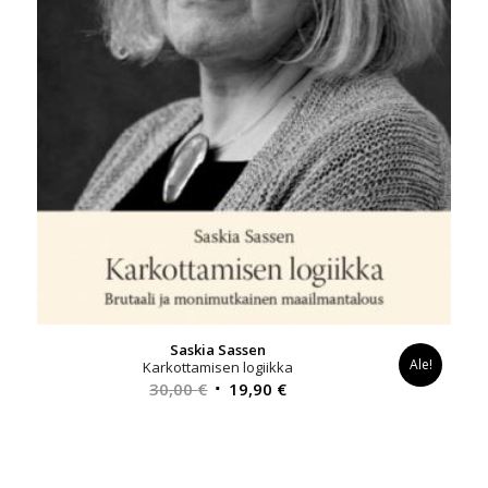
Saskia Sassen
Ale!
Karkottamisen logiikka
Alkuperäinen
Nykyinen
30,00
€
19,90
€
hinta
hinta
oli:
on:
30,00 €.
19,90 €.