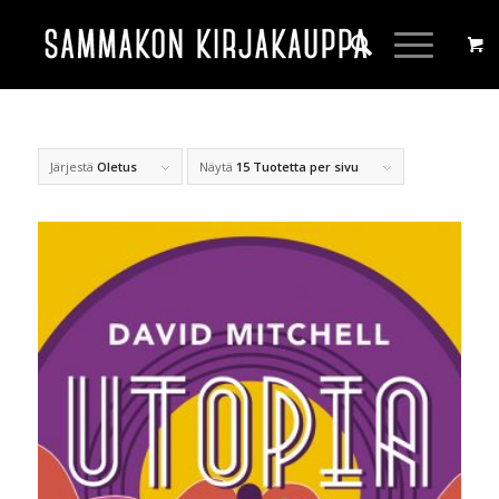
Järjestä
Oletus
Näytä
15 Tuotetta per sivu