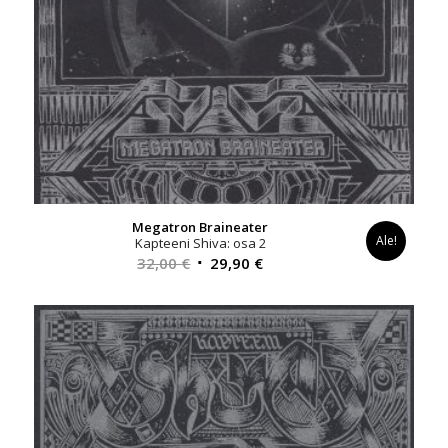
Megatron Braineater
Ale!
Kapteeni Shiva: osa 2
Alkuperäinen
Nykyinen
32,00
€
29,90
€
hinta
hinta
oli:
on:
32,00 €.
29,90 €.