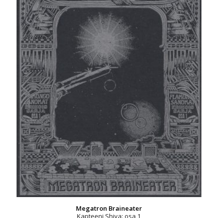
Megatron Braineater
Kapteeni Shiva: osa 1