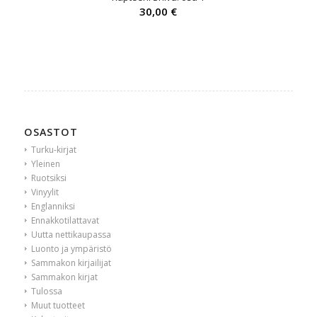
30,00
€
OSASTOT
Turku-kirjat
Yleinen
Ruotsiksi
Vinyylit
Englanniksi
Ennakkotilattavat
Uutta nettikaupassa
Luonto ja ympäristö
Sammakon kirjailijat
Sammakon kirjat
Tulossa
Muut tuotteet