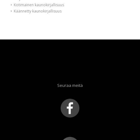
Kotimainen kaunokirjallisuus
Käännetty kaunokirjallisuus
Seuraa meitä