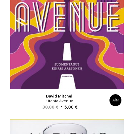
David Mitchell
Ale!
Utopia Avenue
Alkuperäinen
Nykyinen
30,00
€
5,00
€
hinta
hinta
oli:
on:
30,00 €.
5,00 €.