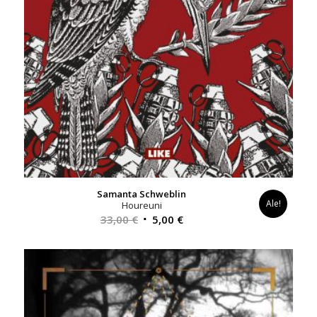
Samanta Schweblin
Ale!
Houreuni
Alkuperäinen
Nykyinen
33,00
€
5,00
€
hinta
hinta
oli:
on:
33,00 €.
5,00 €.