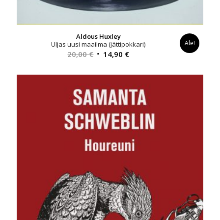
Aldous Huxley
Ale!
Uljas uusi maailma (jättipokkari)
Alkuperäinen
Nykyinen
20,00
€
14,90
€
hinta
hinta
oli:
on:
20,00 €.
14,90 €.