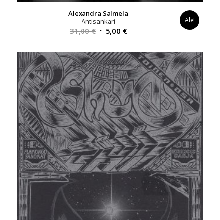
Alexandra Salmela
Ale!
Antisankari
Alkuperäinen
Nykyinen
31,00
€
5,00
€
hinta
hinta
oli:
on:
31,00 €.
5,00 €.