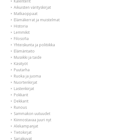
Kalenterit
Aikuisten värityskirjat
Matkaoppaat
Elämäkerrat ja muistelmat
Historia
Lemmikit
Filosofia
Yhteiskunta ja politiikka
Elämäntaito
Musiikki ja taide
Käsityöt
Puutarha
Ruoka ja juoma
Nuortenkirjat
Lastenkirjat
Pokkarit
Dekkarit
Runous
Sammakon uutuudet
Kiinnostavaa juuri nyt
Alekampanjat
Tietokirjat
Sarjakuvat