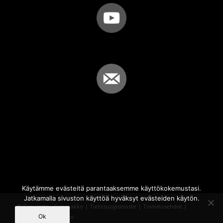
Käytämme evästeitä parantaaksemme käyttökokemustasi.
Jatkamalla sivuston käyttöä hyväksyt evästeiden käytön.
© Copyright - Sammakko |
Tietosuojaseloste
|
Toimitusehdot
|
Ok
Powered by
iQWebbi