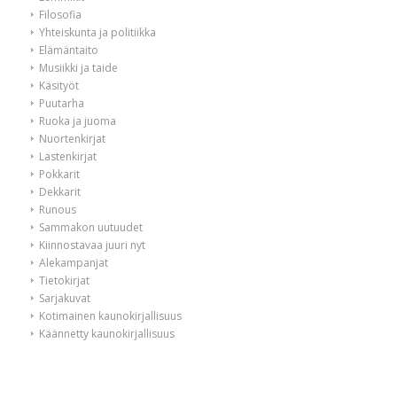
Filosofia
Yhteiskunta ja politiikka
Elämäntaito
Musiikki ja taide
Käsityöt
Puutarha
Ruoka ja juoma
Nuortenkirjat
Lastenkirjat
Pokkarit
Dekkarit
Runous
Sammakon uutuudet
Kiinnostavaa juuri nyt
Alekampanjat
Tietokirjat
Sarjakuvat
Kotimainen kaunokirjallisuus
Käännetty kaunokirjallisuus