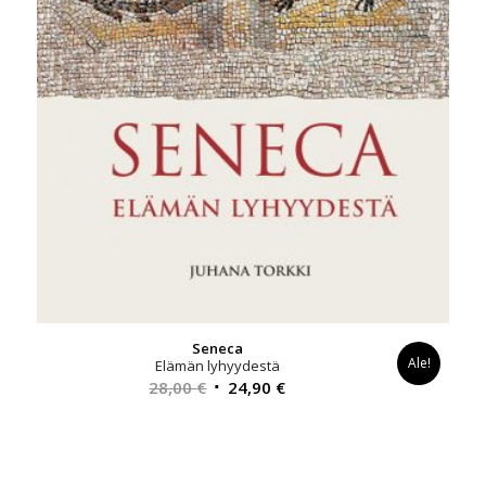
Seneca
Ale!
Elämän lyhyydestä
Alkuperäinen
Nykyinen
28,00
€
24,90
€
hinta
hinta
oli:
on:
28,00 €.
24,90 €.