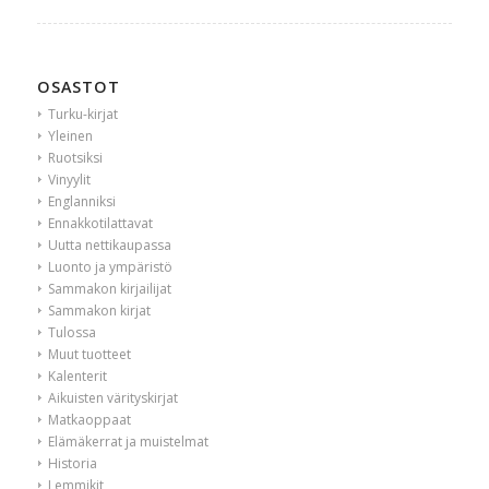
OSASTOT
Turku-kirjat
Yleinen
Ruotsiksi
Vinyylit
Englanniksi
Ennakkotilattavat
Uutta nettikaupassa
Luonto ja ympäristö
Sammakon kirjailijat
Sammakon kirjat
Tulossa
Muut tuotteet
Kalenterit
Aikuisten värityskirjat
Matkaoppaat
Elämäkerrat ja muistelmat
Historia
Lemmikit