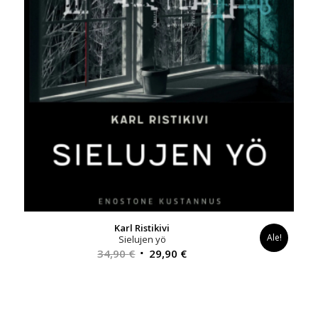
Karl Ristikivi
Ale!
Sielujen yö
Alkuperäinen
Nykyinen
34,90
€
29,90
€
hinta
hinta
oli:
on:
34,90 €.
29,90 €.