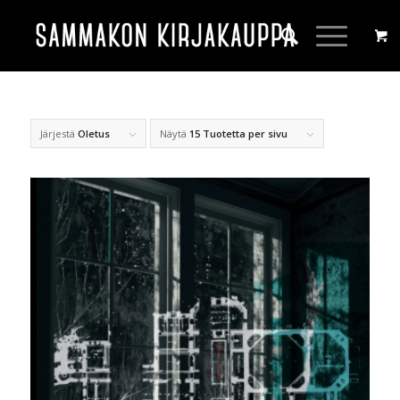
Järjestä
Oletus
Näytä
15 Tuotetta per sivu