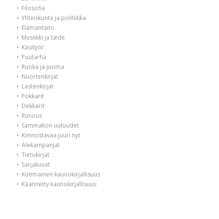
Filosofia
Yhteiskunta ja politiikka
Elämäntaito
Musiikki ja taide
Käsityöt
Puutarha
Ruoka ja juoma
Nuortenkirjat
Lastenkirjat
Pokkarit
Dekkarit
Runous
Sammakon uutuudet
Kiinnostavaa juuri nyt
Alekampanjat
Tietokirjat
Sarjakuvat
Kotimainen kaunokirjallisuus
Käännetty kaunokirjallisuus