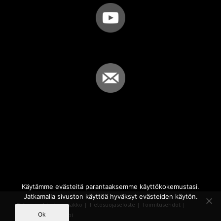
Käytämme evästeitä parantaaksemme käyttökokemustasi.
Jatkamalla sivuston käyttöä hyväksyt evästeiden käytön.
© Copyright - Sammakko |
Tietosuojaseloste
|
Toimitusehdot
|
Ok
Powered by
iQWebbi