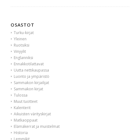
OSASTOT
Turku-kirjat
Yleinen
Ruotsiksi
Vinyylit
Englanniksi
Ennakkotilattavat
Uutta nettikaupassa
Luonto ja ympäristö
Sammakon kirjailijat
Sammakon kirjat
Tulossa
Muut tuotteet
Kalenterit
Aikuisten värityskirjat
Matkaoppaat
Elämäkerrat ja muistelmat
Historia
Lemmikit