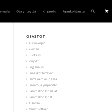
yymälä
Ota yhteyttä
Kirjaudu
Ajankohtaista
OSASTOT
Turku-kirjat
Yleinen
Ruotsiksi
Vinyylit
Englanniksi
Ennakkotilattavat
Uutta nettikaupassa
Luonto ja ympäristö
Sammakon kirjailijat
Sammakon kirjat
Tulossa
Muut tuotteet