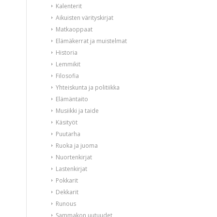
Kalenterit
Aikuisten värityskirjat
Matkaoppaat
Elämäkerrat ja muistelmat
Historia
Lemmikit
Filosofia
Yhteiskunta ja politiikka
Elämäntaito
Musiikki ja taide
Käsityöt
Puutarha
Ruoka ja juoma
Nuortenkirjat
Lastenkirjat
Pokkarit
Dekkarit
Runous
Sammakon uutuudet