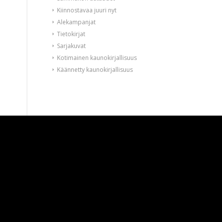
Kiinnostavaa juuri nyt
Alekampanjat
Tietokirjat
Sarjakuvat
Kotimainen kaunokirjallisuus
Käännetty kaunokirjallisuus