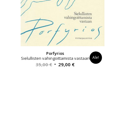
Porfyrios
Ale!
Sielullisten vahingoittamista vastaan
Alkuperäinen
Nykyinen
35,00
€
29,00
€
hinta
hinta
oli:
on:
35,00 €.
29,00 €.