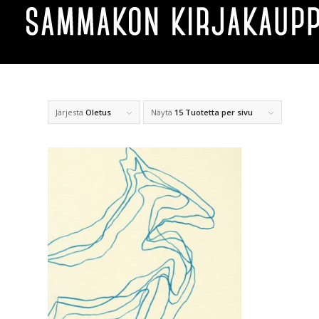
Järjestä
Oletus
Näytä
15 Tuotetta per sivu