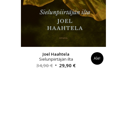
Joel Haahtela
Ale!
Sielunpiirtäjän ilta
Alkuperäinen
Nykyinen
34,90
€
29,90
€
hinta
hinta
oli:
on:
34,90 €.
29,90 €.