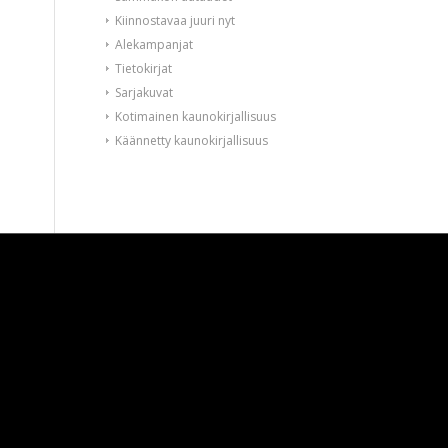
Kiinnostavaa juuri nyt
Alekampanjat
Tietokirjat
Sarjakuvat
Kotimainen kaunokirjallisuus
Käännetty kaunokirjallisuus