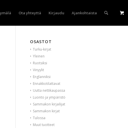
yymälä
Ota yhteyttä
Kirjaudu
Ajankohtaista
OSASTOT
Turku-kirjat
Yleinen
Ruotsiksi
Vinyylit
Englanniksi
Ennakkotilattavat
Uutta nettikaupassa
Luonto ja ympäristö
Sammakon kirjailijat
Sammakon kirjat
Tulossa
Muut tuotteet