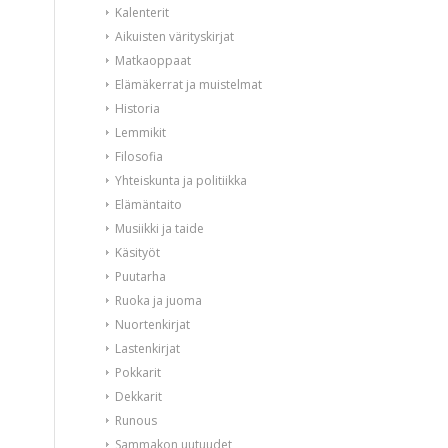
Kalenterit
Aikuisten värityskirjat
Matkaoppaat
Elämäkerrat ja muistelmat
Historia
Lemmikit
Filosofia
Yhteiskunta ja politiikka
Elämäntaito
Musiikki ja taide
Käsityöt
Puutarha
Ruoka ja juoma
Nuortenkirjat
Lastenkirjat
Pokkarit
Dekkarit
Runous
Sammakon uutuudet