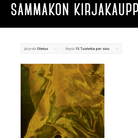
Järjestä
Oletus
Näytä
15 Tuotetta per sivu