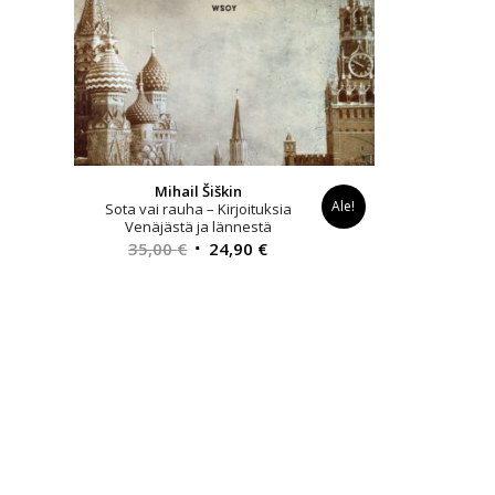
Mihail Šiškin
Ale!
Sota vai rauha – Kirjoituksia
Venäjästä ja lännestä
Alkuperäinen
Nykyinen
35,00
€
24,90
€
hinta
hinta
oli:
on:
35,00 €.
24,90 €.