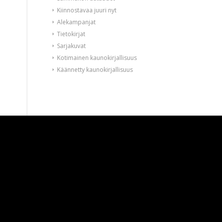
Kiinnostavaa juuri nyt
Alekampanjat
Tietokirjat
Sarjakuvat
Kotimainen kaunokirjallisuus
Käännetty kaunokirjallisuus