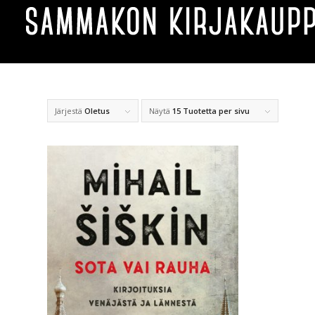
Järjestä
Oletus
Näytä
15 Tuotetta per sivu