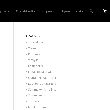
yymälä
Ota yhteyttä
Kirjaudu
Ajankohtaista
OSASTOT
Turku-kirjat
Yleinen
Ruotsiksi
Vinyylit
Englanniksi
Ennakkotilattavat
Uutta nettikaupassa
Luonto ja ympäristö
Sammakon kirjailijat
Sammakon kirjat
Tulossa
Muut tuotteet