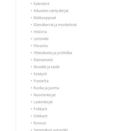
Kalenterit
Aikuisten värityskirjat
Matkaoppaat
Elämäkerrat ja muistelmat
Historia
Lemmikit
Filosofia
Yhteiskunta ja politiikka
Elämäntaito
Musiikki ja taide
Käsityöt
Puutarha
Ruoka ja juoma
Nuortenkirjat
Lastenkirjat
Pokkarit
Dekkarit
Runous
Sammakon uutuudet