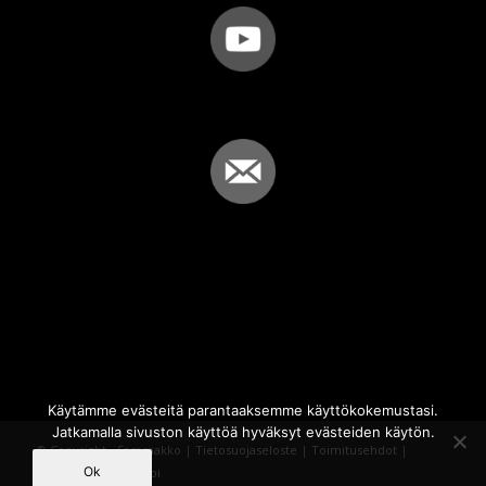
Käytämme evästeitä parantaaksemme käyttökokemustasi.
Jatkamalla sivuston käyttöä hyväksyt evästeiden käytön.
© Copyright - Sammakko |
Tietosuojaseloste
|
Toimitusehdot
|
Ok
Powered by
iQWebbi