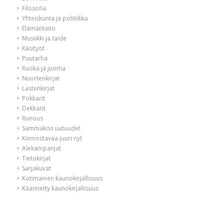
Filosofia
Yhteiskunta ja politiikka
Elämäntaito
Musiikki ja taide
Käsityöt
Puutarha
Ruoka ja juoma
Nuortenkirjat
Lastenkirjat
Pokkarit
Dekkarit
Runous
Sammakon uutuudet
Kiinnostavaa juuri nyt
Alekampanjat
Tietokirjat
Sarjakuvat
Kotimainen kaunokirjallisuus
Käännetty kaunokirjallisuus