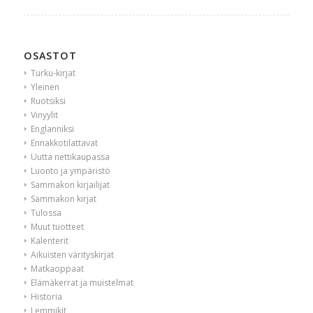
OSASTOT
Turku-kirjat
Yleinen
Ruotsiksi
Vinyylit
Englanniksi
Ennakkotilattavat
Uutta nettikaupassa
Luonto ja ympäristö
Sammakon kirjailijat
Sammakon kirjat
Tulossa
Muut tuotteet
Kalenterit
Aikuisten värityskirjat
Matkaoppaat
Elämäkerrat ja muistelmat
Historia
Lemmikit