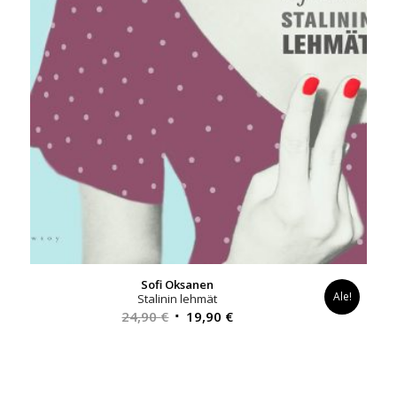
Sofi Oksanen
Ale!
Stalinin lehmät
Alkuperäinen
Nykyinen
24,90
€
19,90
€
hinta
hinta
oli:
on:
24,90 €.
19,90 €.