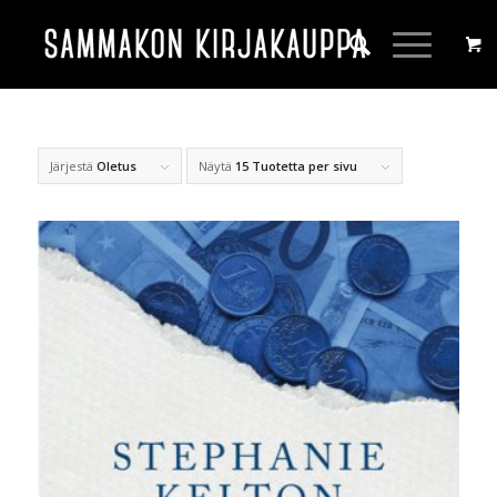
Järjestä
Oletus
Näytä
15 Tuotetta per sivu