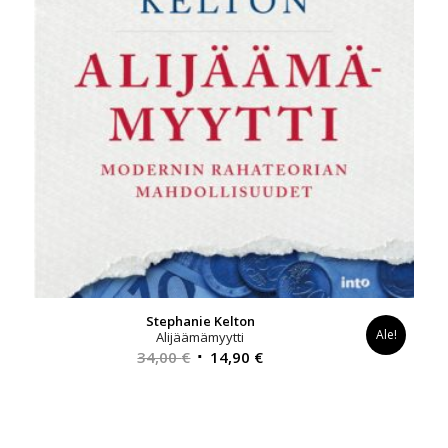
Stephanie Kelton
Ale!
Alijäämämyytti
Alkuperäinen
Nykyinen
34,00
€
14,90
€
hinta
hinta
oli:
on:
34,00 €.
14,90 €.