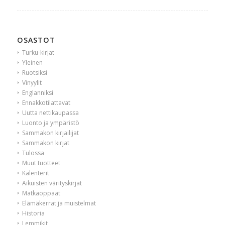
OSASTOT
Turku-kirjat
Yleinen
Ruotsiksi
Vinyylit
Englanniksi
Ennakkotilattavat
Uutta nettikaupassa
Luonto ja ympäristö
Sammakon kirjailijat
Sammakon kirjat
Tulossa
Muut tuotteet
Kalenterit
Aikuisten värityskirjat
Matkaoppaat
Elämäkerrat ja muistelmat
Historia
Lemmikit