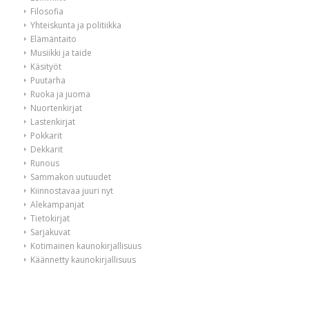
Filosofia
Yhteiskunta ja politiikka
Elämäntaito
Musiikki ja taide
Käsityöt
Puutarha
Ruoka ja juoma
Nuortenkirjat
Lastenkirjat
Pokkarit
Dekkarit
Runous
Sammakon uutuudet
Kiinnostavaa juuri nyt
Alekampanjat
Tietokirjat
Sarjakuvat
Kotimainen kaunokirjallisuus
Käännetty kaunokirjallisuus