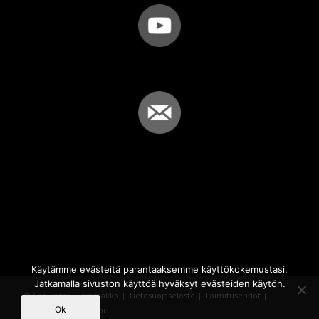
Käytämme evästeitä parantaaksemme käyttökokemustasi.
Jatkamalla sivuston käyttöä hyväksyt evästeiden käytön.
© Copyright - Sammakko |
Tietosuojaseloste
|
Toimitusehdot
|
Ok
Powered by
iQWebbi