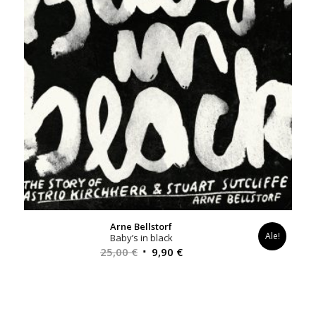
Arne Bellstorf
Ale!
Baby’s in black
Alkuperäinen
Nykyinen
25,00
€
9,90
€
hinta
hinta
oli:
on:
25,00 €.
9,90 €.