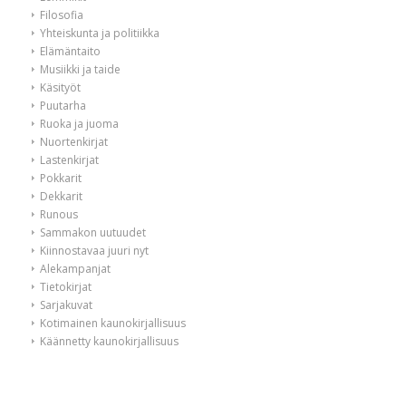
Filosofia
Yhteiskunta ja politiikka
Elämäntaito
Musiikki ja taide
Käsityöt
Puutarha
Ruoka ja juoma
Nuortenkirjat
Lastenkirjat
Pokkarit
Dekkarit
Runous
Sammakon uutuudet
Kiinnostavaa juuri nyt
Alekampanjat
Tietokirjat
Sarjakuvat
Kotimainen kaunokirjallisuus
Käännetty kaunokirjallisuus