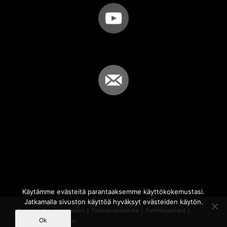
Käytämme evästeitä parantaaksemme käyttökokemustasi.
Jatkamalla sivuston käyttöä hyväksyt evästeiden käytön.
© Copyright - Sammakko |
Tietosuojaseloste
|
Toimitusehdot
|
Ok
Powered by
iQWebbi