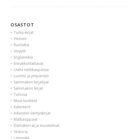
OSASTOT
Turku-kirjat
Yleinen
Ruotsiksi
Vinyylit
Englanniksi
Ennakkotilattavat
Uutta nettikaupassa
Luonto ja ympäristö
Sammakon kirjailijat
Sammakon kirjat
Tulossa
Muut tuotteet
Kalenterit
Aikuisten värityskirjat
Matkaoppaat
Elämäkerrat ja muistelmat
Historia
Lemmikit