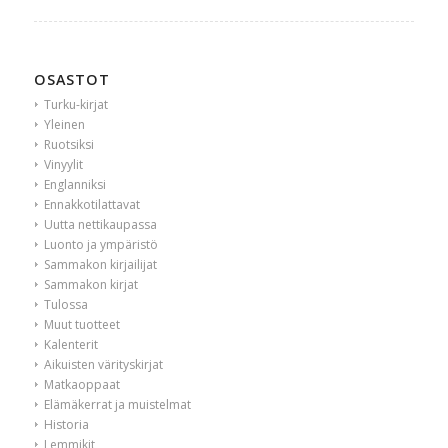
OSASTOT
Turku-kirjat
Yleinen
Ruotsiksi
Vinyylit
Englanniksi
Ennakkotilattavat
Uutta nettikaupassa
Luonto ja ympäristö
Sammakon kirjailijat
Sammakon kirjat
Tulossa
Muut tuotteet
Kalenterit
Aikuisten värityskirjat
Matkaoppaat
Elämäkerrat ja muistelmat
Historia
Lemmikit