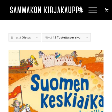
Järjestä
Oletus
Näytä
15 Tuotetta per sivu