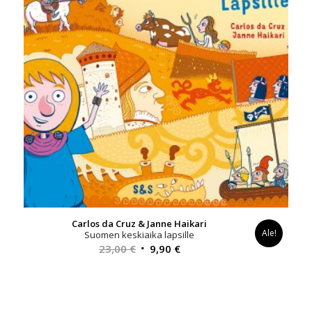
Carlos da Cruz & Janne Haikari
Ale!
Suomen keskiaika lapsille
Alkuperäinen
Nykyinen
23,00
€
9,90
€
hinta
hinta
oli:
on:
23,00 €.
9,90 €.