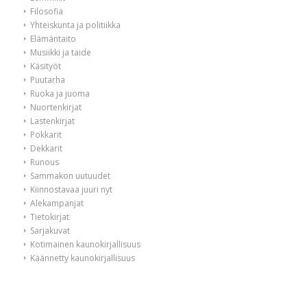
Filosofia
Yhteiskunta ja politiikka
Elämäntaito
Musiikki ja taide
Käsityöt
Puutarha
Ruoka ja juoma
Nuortenkirjat
Lastenkirjat
Pokkarit
Dekkarit
Runous
Sammakon uutuudet
Kiinnostavaa juuri nyt
Alekampanjat
Tietokirjat
Sarjakuvat
Kotimainen kaunokirjallisuus
Käännetty kaunokirjallisuus