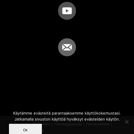
Käytämme evästeitä parantaaksemme käyttökokemustasi.
Jatkamalla sivuston käyttöä hyväksyt evästeiden käytön.
© Copyright - Sammakko |
Tietosuojaseloste
|
Toimitusehdot
|
Ok
Powered by
iQWebbi