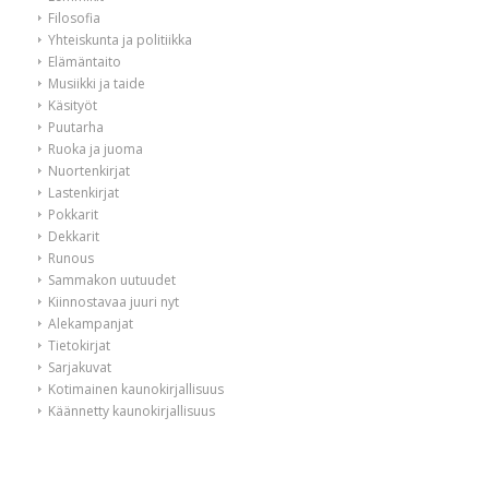
Filosofia
Yhteiskunta ja politiikka
Elämäntaito
Musiikki ja taide
Käsityöt
Puutarha
Ruoka ja juoma
Nuortenkirjat
Lastenkirjat
Pokkarit
Dekkarit
Runous
Sammakon uutuudet
Kiinnostavaa juuri nyt
Alekampanjat
Tietokirjat
Sarjakuvat
Kotimainen kaunokirjallisuus
Käännetty kaunokirjallisuus