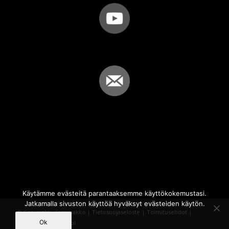
Käytämme evästeitä parantaaksemme käyttökokemustasi.
Jatkamalla sivuston käyttöä hyväksyt evästeiden käytön.
© Copyright - Sammakko |
Tietosuojaseloste
|
Toimitusehdot
|
Ok
Powered by
iQWebbi