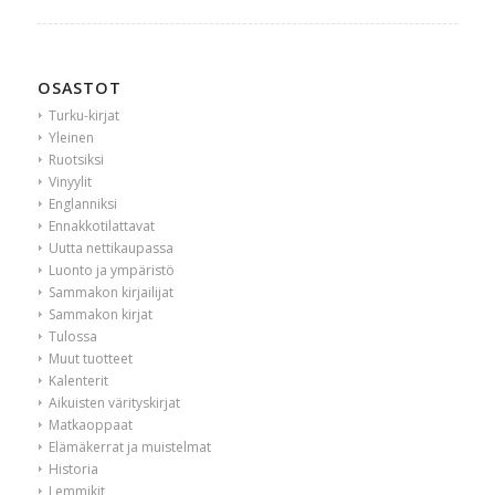
OSASTOT
Turku-kirjat
Yleinen
Ruotsiksi
Vinyylit
Englanniksi
Ennakkotilattavat
Uutta nettikaupassa
Luonto ja ympäristö
Sammakon kirjailijat
Sammakon kirjat
Tulossa
Muut tuotteet
Kalenterit
Aikuisten värityskirjat
Matkaoppaat
Elämäkerrat ja muistelmat
Historia
Lemmikit