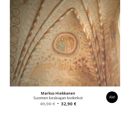
Markus Hiekkanen
Ale!
Suomen keskiajan kivikirkot
Alkuperäinen
Nykyinen
49,90
€
32,90
€
hinta
hinta
oli:
on:
49,90 €.
32,90 €.