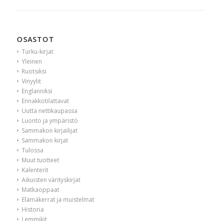
OSASTOT
Turku-kirjat
Yleinen
Ruotsiksi
Vinyylit
Englanniksi
Ennakkotilattavat
Uutta nettikaupassa
Luonto ja ympäristö
Sammakon kirjailijat
Sammakon kirjat
Tulossa
Muut tuotteet
Kalenterit
Aikuisten värityskirjat
Matkaoppaat
Elämäkerrat ja muistelmat
Historia
Lemmikit