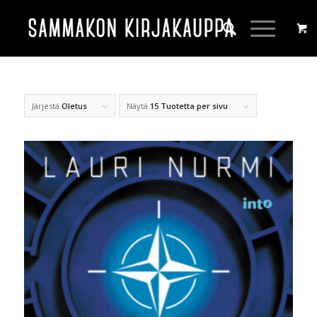
Järjestä
Oletus
Näytä
15 Tuotetta per sivu