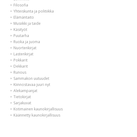
Filosofia
Yhteiskunta ja politiikka
Elämäntaito
Musiikki ja taide
Käsityöt
Puutarha
Ruoka ja juoma
Nuortenkirjat
Lastenkirjat
Pokkarit
Dekkarit
Runous
Sammakon uutuudet
Kiinnostavaa juuri nyt
Alekampanjat
Tietokirjat
Sarjakuvat
Kotimainen kaunokirjallisuus
Käännetty kaunokirjallisuus