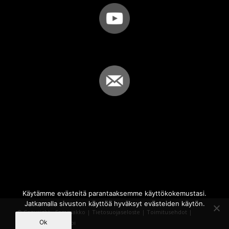
Käytämme evästeitä parantaaksemme käyttökokemustasi.
Jatkamalla sivuston käyttöä hyväksyt evästeiden käytön.
© Copyright - Sammakko |
Tietosuojaseloste
|
Toimitusehdot
|
Ok
Powered by
iQWebbi