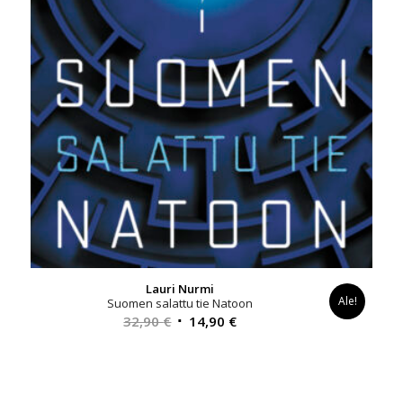
Lauri Nurmi
Ale!
Suomen salattu tie Natoon
Alkuperäinen
Nykyinen
32,90
€
14,90
€
hinta
hinta
oli:
on:
32,90 €.
14,90 €.