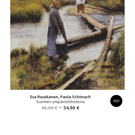
Esa Ruuskanen, Paula Schönach
Ale!
Suomen ympäristöhistoria
Alkuperäinen
Nykyinen
45,00
€
34,90
€
hinta
hinta
oli:
on:
45,00 €.
34,90 €.