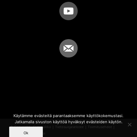
Käytämme evästeitä parantaaksemme käyttökokemustasi.
Jatkamalla sivuston käyttöä hyväksyt evästeiden käytön.
© Copyright - Sammakko |
Tietosuojaseloste
|
Toimitusehdot
|
Ok
Powered by
iQWebbi