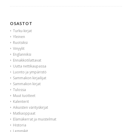
OSASTOT
Turku-kirjat
Yleinen
Ruotsiksi
Vinyylit
Englanniksi
Ennakkotilattavat
Uutta nettikaupassa
Luonto ja ympäristö
Sammakon kirjailijat
Sammakon kirjat
Tulossa
Muut tuotteet
Kalenterit
Aikuisten värityskirjat
Matkaoppaat
Elämäkerrat ja muistelmat
Historia
Lemmikit