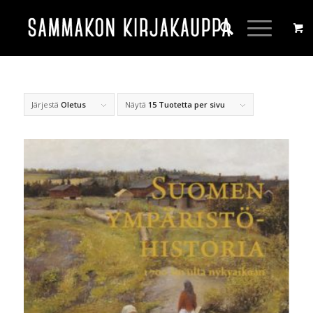
Järjestä
Oletus
Näytä
15 Tuotetta per sivu