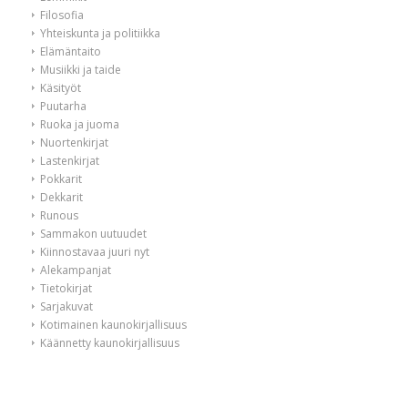
Filosofia
Yhteiskunta ja politiikka
Elämäntaito
Musiikki ja taide
Käsityöt
Puutarha
Ruoka ja juoma
Nuortenkirjat
Lastenkirjat
Pokkarit
Dekkarit
Runous
Sammakon uutuudet
Kiinnostavaa juuri nyt
Alekampanjat
Tietokirjat
Sarjakuvat
Kotimainen kaunokirjallisuus
Käännetty kaunokirjallisuus