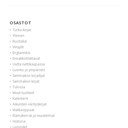
OSASTOT
Turku-kirjat
Yleinen
Ruotsiksi
Vinyylit
Englanniksi
Ennakkotilattavat
Uutta nettikaupassa
Luonto ja ympäristö
Sammakon kirjailijat
Sammakon kirjat
Tulossa
Muut tuotteet
Kalenterit
Aikuisten värityskirjat
Matkaoppaat
Elämäkerrat ja muistelmat
Historia
Lemmikit