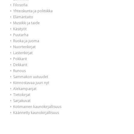
Filosofia
Yhteiskunta ja politiikka
Elämäntaito
Musiikki ja taide
Käsityöt
Puutarha
Ruoka ja juoma
Nuortenkirjat
Lastenkirjat
Pokkarit
Dekkarit
Runous
Sammakon uutuudet
Kiinnostavaa juuri nyt
Alekampanjat
Tietokirjat
Sarjakuvat
Kotimainen kaunokirjallisuus
Käännetty kaunokirjallisuus