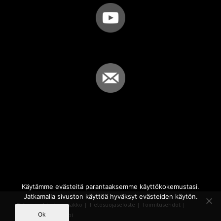
Käytämme evästeitä parantaaksemme käyttökokemustasi.
Jatkamalla sivuston käyttöä hyväksyt evästeiden käytön.
© Copyright - Sammakko |
Tietosuojaseloste
|
Toimitusehdot
|
Ok
Powered by
iQWebbi