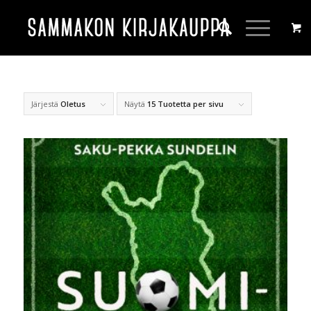
Järjestä
Oletus
Näytä
15 Tuotetta per sivu