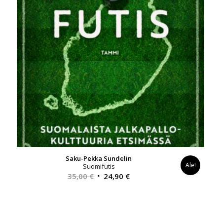
Saku-Pekka Sundelin
Ale!
Suomifutis
Alkuperäinen
Nykyinen
35,00
€
24,90
€
hinta
hinta
oli:
on:
35,00 €.
24,90 €.