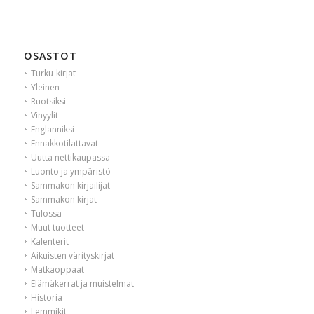
OSASTOT
Turku-kirjat
Yleinen
Ruotsiksi
Vinyylit
Englanniksi
Ennakkotilattavat
Uutta nettikaupassa
Luonto ja ympäristö
Sammakon kirjailijat
Sammakon kirjat
Tulossa
Muut tuotteet
Kalenterit
Aikuisten värityskirjat
Matkaoppaat
Elämäkerrat ja muistelmat
Historia
Lemmikit