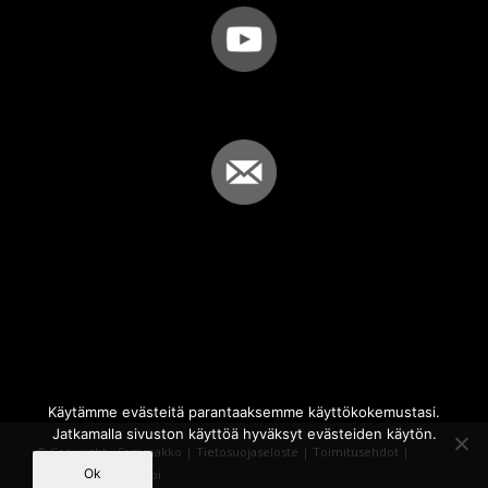
Käytämme evästeitä parantaaksemme käyttökokemustasi.
Jatkamalla sivuston käyttöä hyväksyt evästeiden käytön.
© Copyright - Sammakko |
Tietosuojaseloste
|
Toimitusehdot
|
Ok
Powered by
iQWebbi