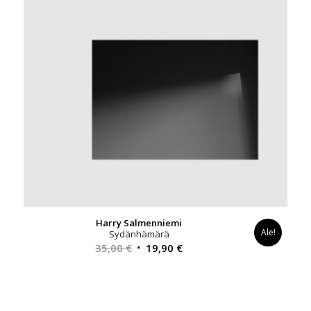
Harry Salmenniemi
Ale!
Sydänhämärä
Alkuperäinen
Nykyinen
35,00
€
19,90
€
hinta
hinta
oli:
on:
35,00 €.
19,90 €.