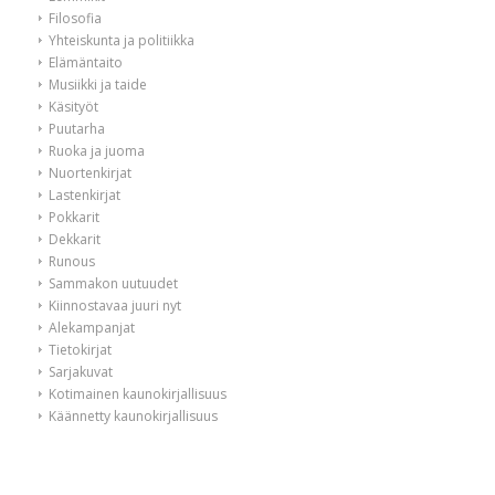
Filosofia
Yhteiskunta ja politiikka
Elämäntaito
Musiikki ja taide
Käsityöt
Puutarha
Ruoka ja juoma
Nuortenkirjat
Lastenkirjat
Pokkarit
Dekkarit
Runous
Sammakon uutuudet
Kiinnostavaa juuri nyt
Alekampanjat
Tietokirjat
Sarjakuvat
Kotimainen kaunokirjallisuus
Käännetty kaunokirjallisuus