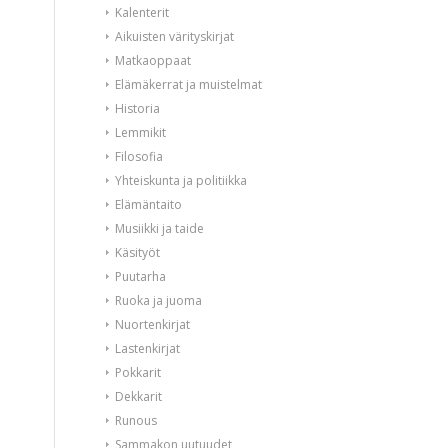
Kalenterit
Aikuisten värityskirjat
Matkaoppaat
Elämäkerrat ja muistelmat
Historia
Lemmikit
Filosofia
Yhteiskunta ja politiikka
Elämäntaito
Musiikki ja taide
Käsityöt
Puutarha
Ruoka ja juoma
Nuortenkirjat
Lastenkirjat
Pokkarit
Dekkarit
Runous
Sammakon uutuudet