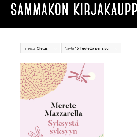
Järjestä
Oletus
Näytä
15 Tuotetta per sivu