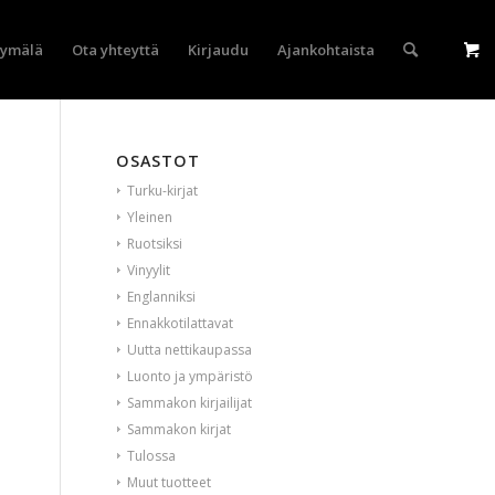
yymälä
Ota yhteyttä
Kirjaudu
Ajankohtaista
OSASTOT
Turku-kirjat
Yleinen
Ruotsiksi
Vinyylit
Englanniksi
Ennakkotilattavat
Uutta nettikaupassa
Luonto ja ympäristö
Sammakon kirjailijat
Sammakon kirjat
Tulossa
Muut tuotteet