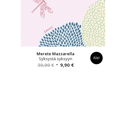
Merete Mazzarella
Ale!
Syksystä syksyyn
Alkuperäinen
Nykyinen
30,00
€
9,90
€
hinta
hinta
oli:
on:
30,00 €.
9,90 €.