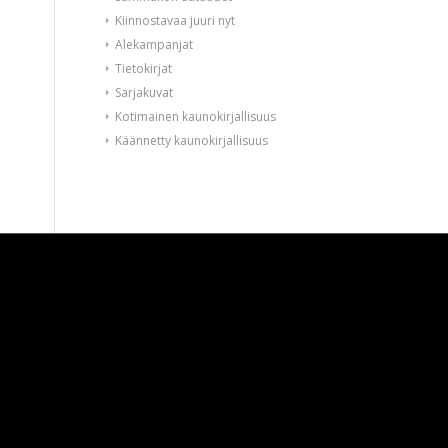
Kiinnostavaa juuri nyt
Alekampanjat
Tietokirjat
Sarjakuvat
Kotimainen kaunokirjallisuus
Käännetty kaunokirjallisuus