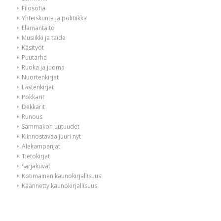
Filosofia
Yhteiskunta ja politiikka
Elämäntaito
Musiikki ja taide
Käsityöt
Puutarha
Ruoka ja juoma
Nuortenkirjat
Lastenkirjat
Pokkarit
Dekkarit
Runous
Sammakon uutuudet
Kiinnostavaa juuri nyt
Alekampanjat
Tietokirjat
Sarjakuvat
Kotimainen kaunokirjallisuus
Käännetty kaunokirjallisuus