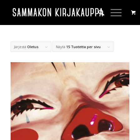
Järjestä
Oletus
Näytä
15 Tuotetta per sivu