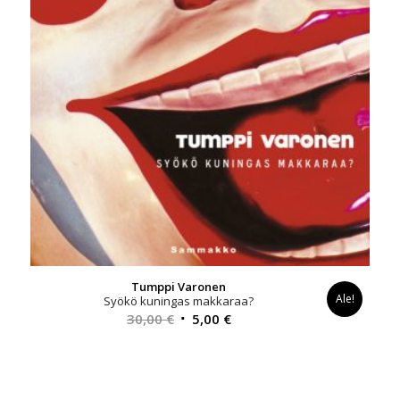
Tumppi Varonen
Ale!
Syökö kuningas makkaraa?
Alkuperäinen
Nykyinen
30,00
€
5,00
€
hinta
hinta
oli:
on:
30,00 €.
5,00 €.