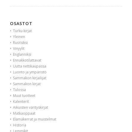
OSASTOT
Turku-kirjat
Yleinen
Ruotsiksi
Vinyylit
Englanniksi
Ennakkotilattavat
Uutta nettikaupassa
Luonto ja ympäristö
Sammakon kirjailijat
Sammakon kirjat
Tulossa
Muut tuotteet
Kalenterit
Aikuisten värityskirjat
Matkaoppaat
Elämäkerrat ja muistelmat
Historia
Lemmikit