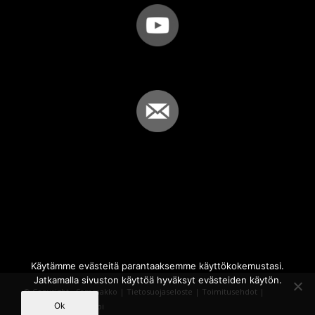
Käytämme evästeitä parantaaksemme käyttökokemustasi.
Jatkamalla sivuston käyttöä hyväksyt evästeiden käytön.
© Copyright - Sammakko |
Tietosuojaseloste
|
Toimitusehdot
|
Ok
Powered by
iQWebbi