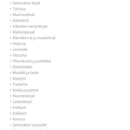
Sammakon kirjat
Tulossa
Muut tuotteet
Kalenterit
Aikuisten värityskirjat
Matkaoppaat
Elämäkerrat ja muistelmat
Historia
Lemmikit
Filosofia
Yhteiskunta ja politiikka
Elämäntaito
Musiikki ja taide
Käsityöt
Puutarha
Ruoka ja juoma
Nuortenkirjat
Lastenkirjat
Pokkarit
Dekkarit
Runous
Sammakon uutuudet