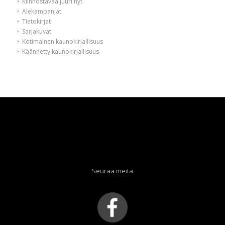
Kiinnostavaa juuri nyt
Alekampanjat
Tietokirjat
Sarjakuvat
Kotimainen kaunokirjallisuus
Käännetty kaunokirjallisuus
Seuraa meitä