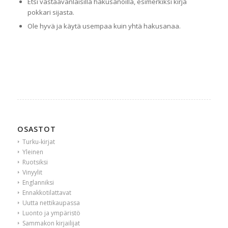
Etsi vastaavanlaisilla hakusanoilla, esimerkiksi kirja
pokkari sijasta.
Ole hyvä ja käytä usempaa kuin yhtä hakusanaa.
OSASTOT
Turku-kirjat
Yleinen
Ruotsiksi
Vinyylit
Englanniksi
Ennakkotilattavat
Uutta nettikaupassa
Luonto ja ympäristö
Sammakon kirjailijat