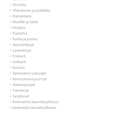
Filosofia
Yhteiskunta ja politiikka
Elämäntaito
Musiikki ja taide
Käsityöt
Puutarha
Ruoka ja juoma
Nuortenkirjat
Lastenkirjat
Pokkarit
Dekkarit
Runous
Sammakon uutuudet
Kiinnostavaa juuri nyt
Alekampanjat
Tietokirjat
Sarjakuvat
Kotimainen kaunokirjallisuus
Käännetty kaunokirjallisuus