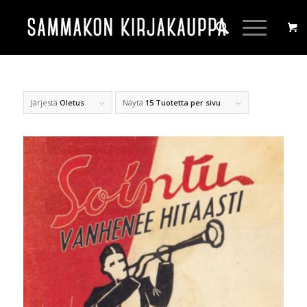
Järjestä
Oletus
Näytä
15 Tuotetta per sivu