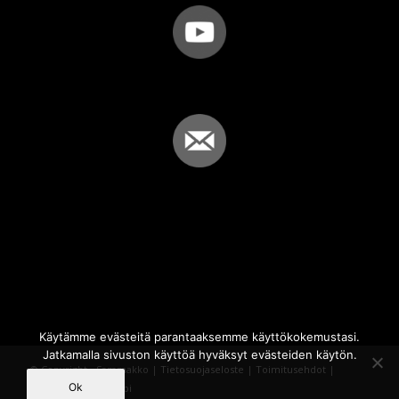
Käytämme evästeitä parantaaksemme käyttökokemustasi.
Jatkamalla sivuston käyttöä hyväksyt evästeiden käytön.
© Copyright - Sammakko |
Tietosuojaseloste
|
Toimitusehdot
|
Ok
Powered by
iQWebbi