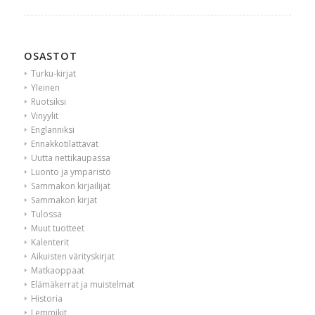
OSASTOT
Turku-kirjat
Yleinen
Ruotsiksi
Vinyylit
Englanniksi
Ennakkotilattavat
Uutta nettikaupassa
Luonto ja ympäristö
Sammakon kirjailijat
Sammakon kirjat
Tulossa
Muut tuotteet
Kalenterit
Aikuisten värityskirjat
Matkaoppaat
Elämäkerrat ja muistelmat
Historia
Lemmikit