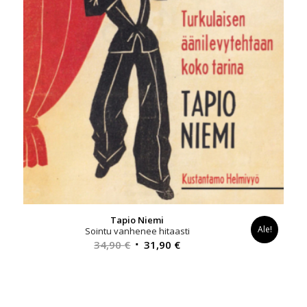
Tapio Niemi
Ale!
Sointu vanhenee hitaasti
Alkuperäinen
Nykyinen
34,90
€
31,90
€
hinta
hinta
oli:
on:
34,90 €.
31,90 €.