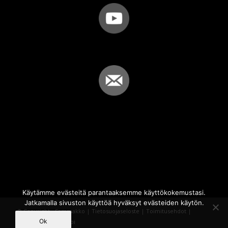
Käytämme evästeitä parantaaksemme käyttökokemustasi.
Jatkamalla sivuston käyttöä hyväksyt evästeiden käytön.
© Copyright - Sammakko |
Tietosuojaseloste
|
Toimitusehdot
|
Ok
Powered by
iQWebbi