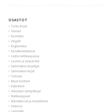
OSASTOT
Turku-kirjat
Yleinen
Ruotsiksi
Vinyylit
Englanniksi
Ennakkotilattavat
Uutta nettikaupassa
Luonto ja ympäristö
Sammakon kirjailijat
Sammakon kirjat
Tulossa
Muut tuotteet
Kalenterit
Aikuisten värityskirjat
Matkaoppaat
Elämäkerrat ja muistelmat
Historia
Lemmikit