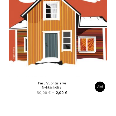
Taru Vuontisjärvi
Ale!
Nyhtänkölijä
Alkuperäinen
Nykyinen
30,00
€
2,00
€
hinta
hinta
oli:
on:
30,00 €.
2,00 €.