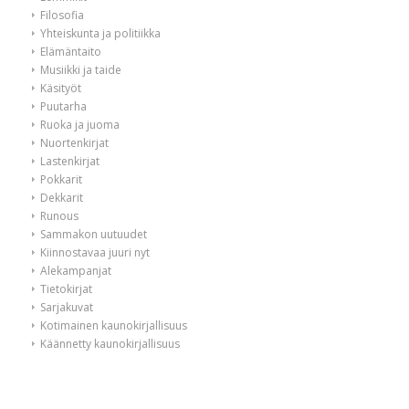
Filosofia
Yhteiskunta ja politiikka
Elämäntaito
Musiikki ja taide
Käsityöt
Puutarha
Ruoka ja juoma
Nuortenkirjat
Lastenkirjat
Pokkarit
Dekkarit
Runous
Sammakon uutuudet
Kiinnostavaa juuri nyt
Alekampanjat
Tietokirjat
Sarjakuvat
Kotimainen kaunokirjallisuus
Käännetty kaunokirjallisuus