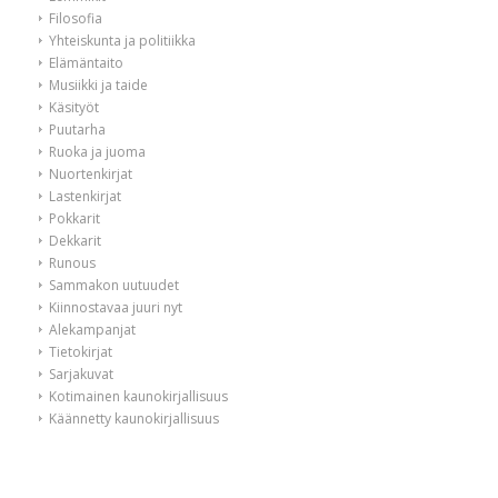
Filosofia
Yhteiskunta ja politiikka
Elämäntaito
Musiikki ja taide
Käsityöt
Puutarha
Ruoka ja juoma
Nuortenkirjat
Lastenkirjat
Pokkarit
Dekkarit
Runous
Sammakon uutuudet
Kiinnostavaa juuri nyt
Alekampanjat
Tietokirjat
Sarjakuvat
Kotimainen kaunokirjallisuus
Käännetty kaunokirjallisuus