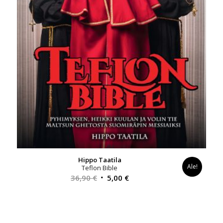
Hippo Taatila
Ale!
Teflon Bible
Alkuperäinen
Nykyinen
36,90
€
5,00
€
hinta
hinta
oli:
on:
36,90 €.
5,00 €.