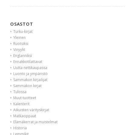
OSASTOT
Turku-kirjat
Yleinen
Ruotsiksi
Vinyylit
Englanniksi
Ennakkotilattavat
Uutta nettikaupassa
Luonto ja ympäristö
Sammakon kirjailijat
Sammakon kirjat
Tulossa
Muut tuotteet
Kalenterit
Aikuisten värityskirjat
Matkaoppaat
Elämäkerrat ja muistelmat
Historia
Lemmikit