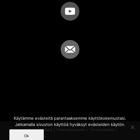
Käytämme evästeitä parantaaksemme käyttökokemustasi.
Jatkamalla sivuston käyttöä hyväksyt evästeiden käytön.
© Copyright - Sammakko |
Tietosuojaseloste
|
Toimitusehdot
|
Ok
Powered by
iQWebbi