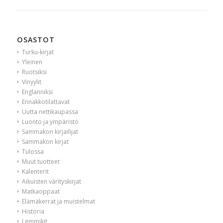
OSASTOT
Turku-kirjat
Yleinen
Ruotsiksi
Vinyylit
Englanniksi
Ennakkotilattavat
Uutta nettikaupassa
Luonto ja ympäristö
Sammakon kirjailijat
Sammakon kirjat
Tulossa
Muut tuotteet
Kalenterit
Aikuisten värityskirjat
Matkaoppaat
Elämäkerrat ja muistelmat
Historia
Lemmikit