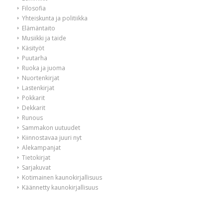
Filosofia
Yhteiskunta ja politiikka
Elämäntaito
Musiikki ja taide
Käsityöt
Puutarha
Ruoka ja juoma
Nuortenkirjat
Lastenkirjat
Pokkarit
Dekkarit
Runous
Sammakon uutuudet
Kiinnostavaa juuri nyt
Alekampanjat
Tietokirjat
Sarjakuvat
Kotimainen kaunokirjallisuus
Käännetty kaunokirjallisuus