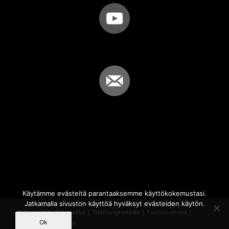
Käytämme evästeitä parantaaksemme käyttökokemustasi.
Jatkamalla sivuston käyttöä hyväksyt evästeiden käytön.
© Copyright - Sammakko |
Tietosuojaseloste
|
Toimitusehdot
|
Ok
Powered by
iQWebbi