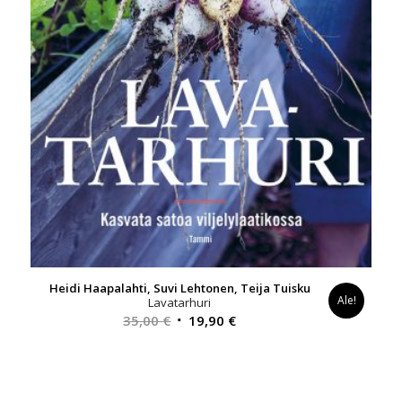
Heidi Haapalahti, Suvi Lehtonen, Teija Tuisku
Ale!
Lavatarhuri
Alkuperäinen
Nykyinen
35,00
€
19,90
€
hinta
hinta
oli:
on:
35,00 €.
19,90 €.