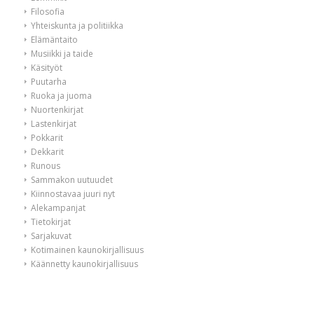
Filosofia
Yhteiskunta ja politiikka
Elämäntaito
Musiikki ja taide
Käsityöt
Puutarha
Ruoka ja juoma
Nuortenkirjat
Lastenkirjat
Pokkarit
Dekkarit
Runous
Sammakon uutuudet
Kiinnostavaa juuri nyt
Alekampanjat
Tietokirjat
Sarjakuvat
Kotimainen kaunokirjallisuus
Käännetty kaunokirjallisuus