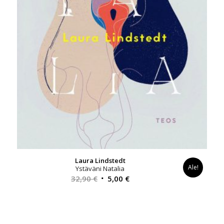
Laura Lindstedt
Ale!
Ystäväni Natalia
Alkuperäinen
Nykyinen
32,90
€
5,00
€
hinta
hinta
oli:
on:
32,90 €.
5,00 €.