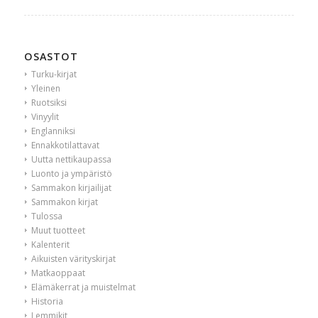
OSASTOT
Turku-kirjat
Yleinen
Ruotsiksi
Vinyylit
Englanniksi
Ennakkotilattavat
Uutta nettikaupassa
Luonto ja ympäristö
Sammakon kirjailijat
Sammakon kirjat
Tulossa
Muut tuotteet
Kalenterit
Aikuisten värityskirjat
Matkaoppaat
Elämäkerrat ja muistelmat
Historia
Lemmikit