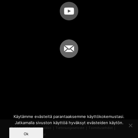
Käytämme evästeitä parantaaksemme käyttökokemustasi.
Jatkamalla sivuston käyttöä hyväksyt evästeiden käytön.
© Copyright - Sammakko |
Tietosuojaseloste
|
Toimitusehdot
|
Ok
Powered by
iQWebbi